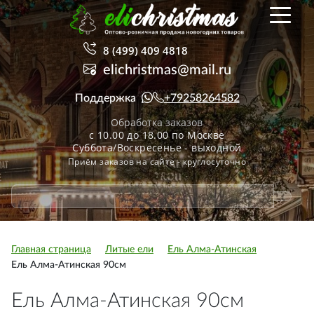
8 (499) 409 4818
elichristmas@mail.ru
Поддержка
+79258264582
Обработка заказов
с 10.00 до 18.00 по Москве
Суббота/Воскресенье - выходной
Приём заказов на сайте - круглосуточно
Главная страница
Литые ели
Ель Алма-Атинская
Ель Алма-Атинская 90см
Ель Алма-Атинская 90см