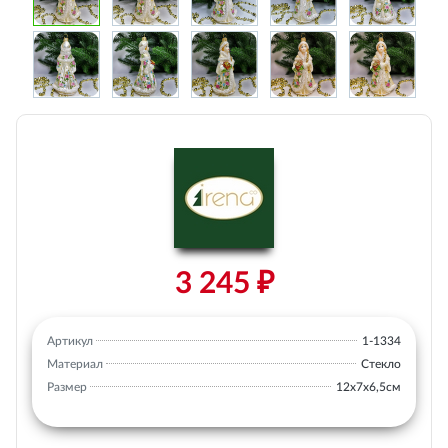
3 245 ₽
Артикул
1-1334
Материал
Стекло
Размер
12х7х6,5см