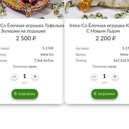
-Co Ёлочная игрушка Туфелька
Irena-Co Ёлочная игрушка 
Золушки на подушке
С Новым Годом
2 500 ₽
2 200 ₽
тикул
1-1749
Артикул
1-1
енд
Irena-Co
Бренд
Irena
змер
7,5х6,5х7см
Размер
6х7,5х3,
Наличие:
мало
Наличие:
мало
шт
шт
В корзину
В корзину