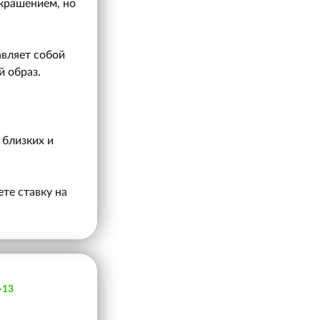
украшением, но
авляет собой
 образ.
 близких и
те ставку на
-13