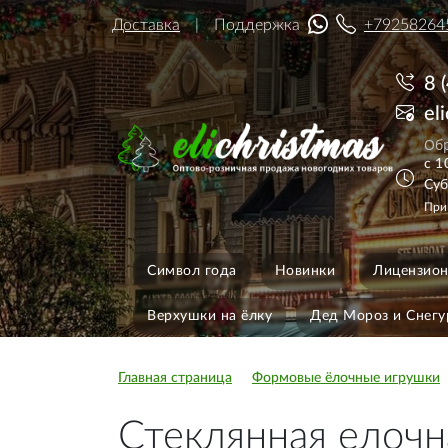
Доставка
Поддержка
+79258264
8 
el
Обр
с 1
Суб
При
Символ года
Новинки
Лицензион
Верхушки на ёлку
Дед Мороз и Снегу
Главная страница
Формовые ёлочные игрушки
Стеклянная елочн