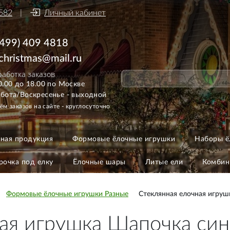
582
Личный кабинет
(499) 409 4818
ichristmas@mail.ru
аботка заказов
0.00 до 18.00 по Москве
бота/Воскресенье - выходной
ём заказов на сайте - круглосуточно
ная продукция
Формовые ёлочные игрушки
Наборы ё
рочка под елку
Ёлочные шары
Литые ели
Комбин
Формовые ёлочные игрушки Разные
Стеклянная елочная игруш
ая игрушка Шапочка син