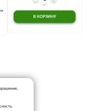
шт
их
В КОРЗИНУ
украшение,
сность.