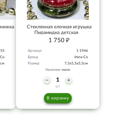
Книжка
Стеклянная елочная игрушка
Пирамидка детская
1 750 ₽
755
Артикул
1-1946
-Co
Бренд
Irena-Co
5см
Размер
7,5х5,5х5,5см
Наличие:
мало
шт
В корзину