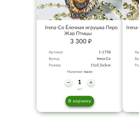
Irena-Co Ёлочная игрушка Перо
Irena
Жар Птицы
3 300 ₽
Артикул
1-1758
Ар
Бренд
Irena-Co
Бр
Размер
11х5,5х3см
Ра
Наличие:
мало
шт
В корзину