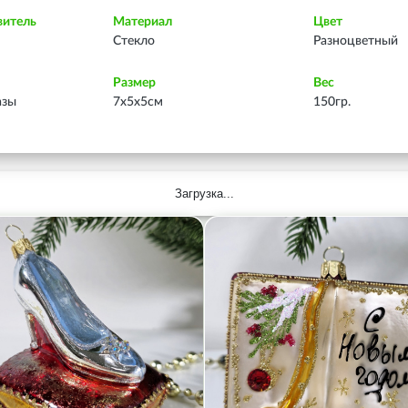
витель
Материал
Цвет
Стекло
Разноцветный
Размер
Вес
азы
7х5х5см
150гр.
Загрузка...