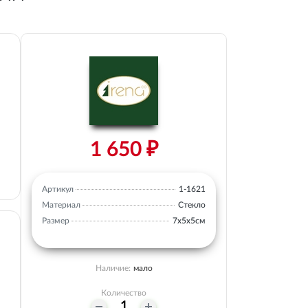
1 650 ₽
Артикул
1-1621
Материал
Стекло
Размер
7х5х5см
Наличие:
мало
Количество