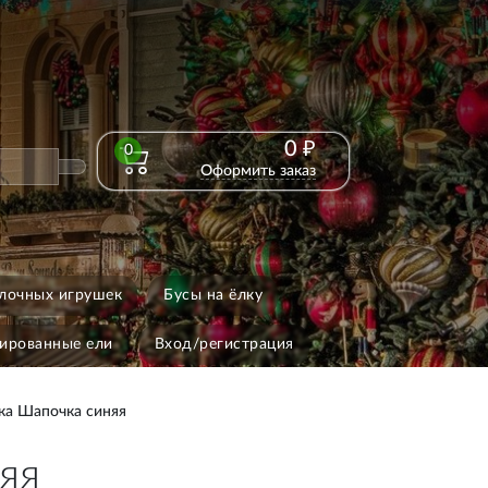
0 ₽
0
Оформить заказ
лочных игрушек
Бусы на ёлку
ированные ели
Вход/регистрация
ка Шапочка синяя
яя