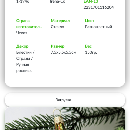
1-1946
Irena-Co
EAN-13
2231701116204
Страна
Материал
Цвет
изготовитель
Стекло
Разноцветный
Чехия
Декор
Размер
Вес
Блестки /
7,5х5,5х5,5см
150гр.
Стразы /
Ручная
роспись
Загрузка...