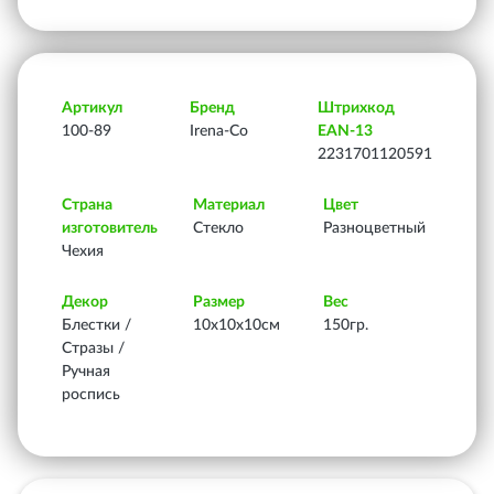
Артикул
Бренд
Штрихкод
100-89
Irena-Co
EAN-13
2231701120591
Страна
Материал
Цвет
изготовитель
Стекло
Разноцветный
Чехия
Декор
Размер
Вес
Блестки /
10х10х10см
150гр.
Стразы /
Ручная
роспись