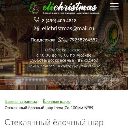
8 (499) 409 4818
elichristmas@mail.ru
Поддержка
+79258264582
Обработка заказов
с 10.00 до 18.00 по Москве
Суббота/Воскресенье - выходной
Приём заказов на сайте - круглосуточно
Главная страница
Ёлочные шары
Стеклянный ёлочный шар Irena-Co 100мм №89
Стеклянный ёлочный шар