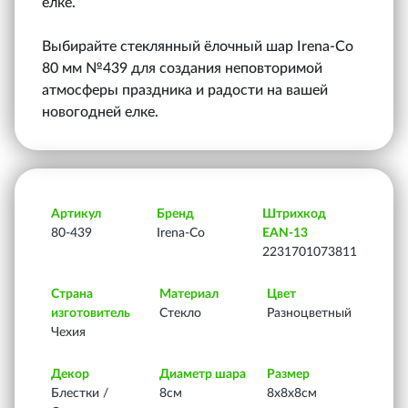
елке.
Выбирайте стеклянный ёлочный шар Irena-Co
80 мм №439 для создания неповторимой
атмосферы праздника и радости на вашей
новогодней елке.
Артикул
Бренд
Штрихкод
80-439
Irena-Co
EAN-13
2231701073811
Страна
Материал
Цвет
изготовитель
Стекло
Разноцветный
Чехия
Декор
Диаметр шара
Размер
Блестки /
8см
8х8х8см