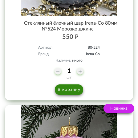
Стеклянный ёлочный шар Irena-Co 80мм
№524 Морозко джинс
550 ₽
Артикул
80-524
Бренд
Irena-Co
Наличие:
много
шт
В корзину
Новинка