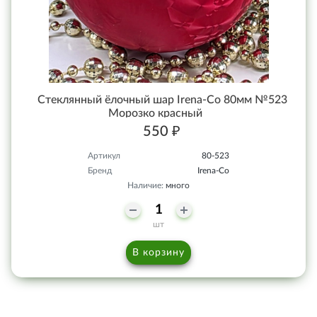
Стеклянный ёлочный шар Irena-Co 80мм №523
Морозко красный
550 ₽
Артикул
80-523
Бренд
Irena-Co
Наличие:
много
шт
В корзину