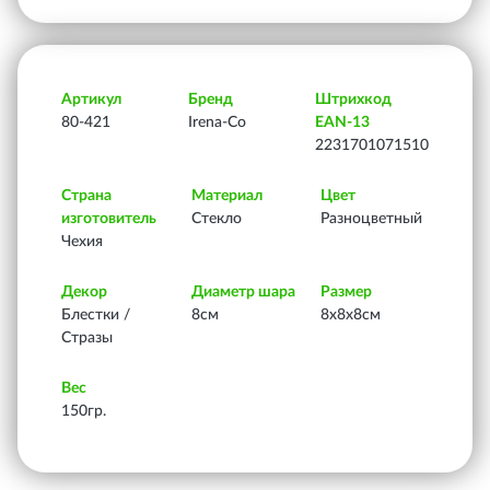
Артикул
Бренд
Штрихкод
80-421
Irena-Co
EAN-13
2231701071510
Страна
Материал
Цвет
изготовитель
Стекло
Разноцветный
Чехия
Декор
Диаметр шара
Размер
Блестки /
8см
8х8х8см
Стразы
Вес
150гр.