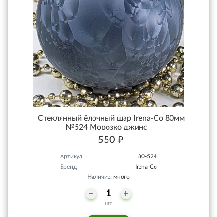
Стеклянный ёлочный шар Irena-Co 80мм
№524 Морозко джинс
550 ₽
Артикул
80-524
Бренд
Irena-Co
Наличие:
много
шт