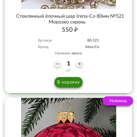
Стеклянный ёлочный шар Irena-Co 80мм №521
Морозко сирень
550 ₽
Артикул
80-521
Бренд
Irena-Co
Наличие:
много
шт
В корзину
Новинка