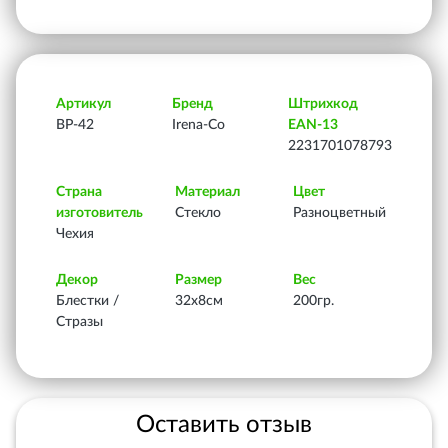
Артикул
Бренд
Штрихкод
ВР-42
Irena-Co
EAN-13
2231701078793
Страна
Материал
Цвет
изготовитель
Стекло
Разноцветный
Чехия
Декор
Размер
Вес
Блестки /
32х8см
200гр.
Стразы
Оставить отзыв