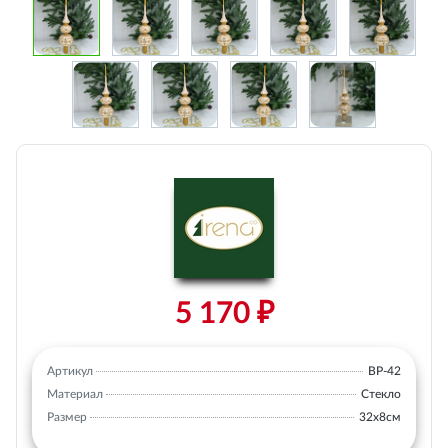
5 170 ₽
Артикул
ВР-42
Материал
Стекло
Размер
32х8см