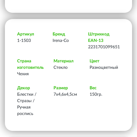
Артикул
Бренд
Штрихкод
1-1503
Irena-Co
EAN-13
2231701099651
Страна
Материал
Цвет
изготовитель
Стекло
Разноцветный
Чехия
Декор
Размер
Вес
Блестки /
7х4,6х4,5см
150гр.
Стразы /
Ручная
роспись