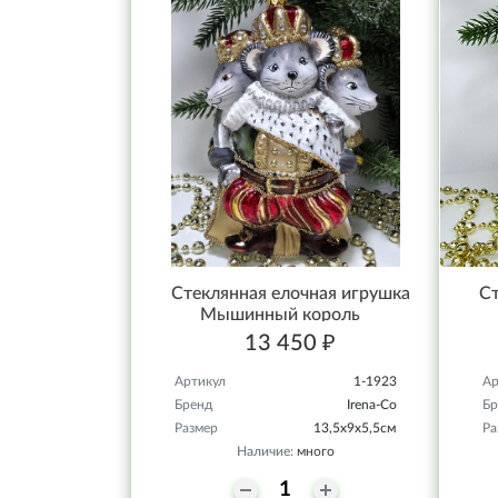
Стеклянная елочная игрушка
Ст
Мышинный король
13 450 ₽
Артикул
1-1923
Ар
Бренд
Irena-Co
Бр
Размер
13,5х9х5,5см
Ра
Наличие:
много