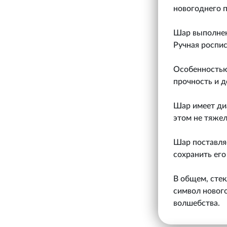
новогоднего п
Шар выполнен 
Ручная роспи
Особенностью 
прочность и д
Шар имеет диа
этом не тяже
Шар поставляе
сохранить его
В общем, стек
символ нового
волшебства.