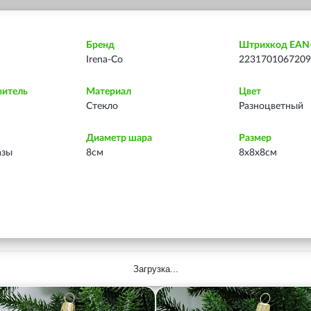
Бренд
Штрихкод EAN
Irena-Co
2231701067209
витель
Материал
Цвет
Стекло
Разноцветный
Диаметр шара
Размер
азы
8см
8х8х8см
Загрузка...