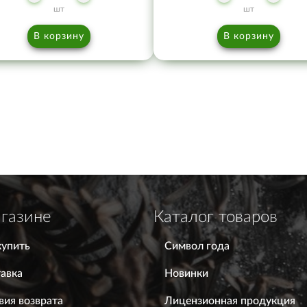
шт
шт
В корзину
В корзину
газине
Каталог товаров
купить
Символ года
авка
Новинки
вия возврата
Лицензионная продукция