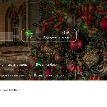
0 ₽
0
Оформить заказ
лочных игрушек
Бусы на ёлку
ированные ели
Вход/регистрация
80 мм №349