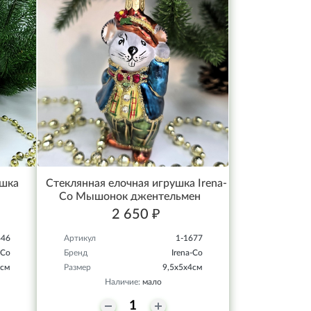
ушка
Стеклянная елочная игрушка Irena-
Co Мышонок джентельмен
2 650 ₽
446
Артикул
1-1677
-Co
Бренд
Irena-Co
7см
Размер
9,5х5х4см
Наличие:
мало