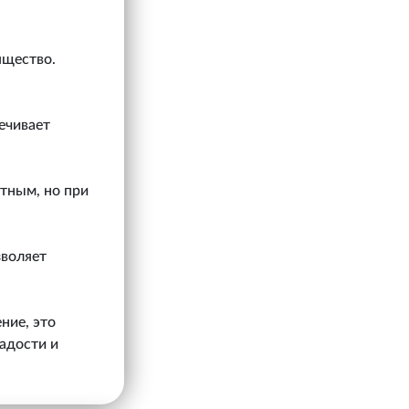
ящество.
ечивает
етным, но при
зволяет
ние, это
адости и