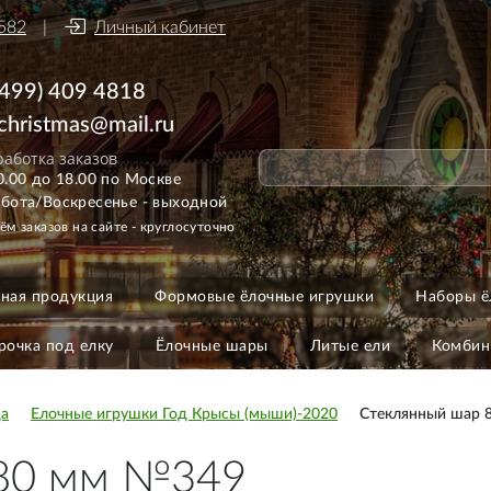
582
Личный кабинет
(499) 409 4818
ichristmas@mail.ru
аботка заказов
0.00 до 18.00 по Москве
бота/Воскресенье - выходной
ём заказов на сайте - круглосуточно
ная продукция
Формовые ёлочные игрушки
Наборы ё
рочка под елку
Ёлочные шары
Литые ели
Комбин
да
Елочные игрушки Год Крысы (мыши)-2020
Стеклянный шар 
 80 мм №349