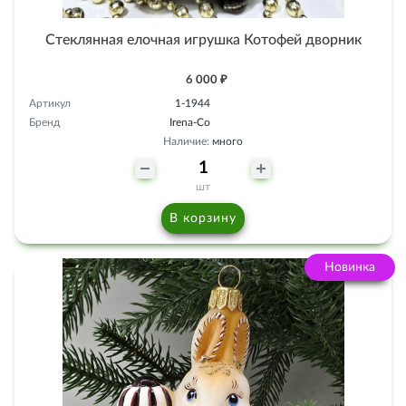
Стеклянная елочная игрушка Котофей дворник
6 000 ₽
Артикул
1-1944
Бренд
Irena-Co
Наличие:
много
шт
В корзину
Новинка