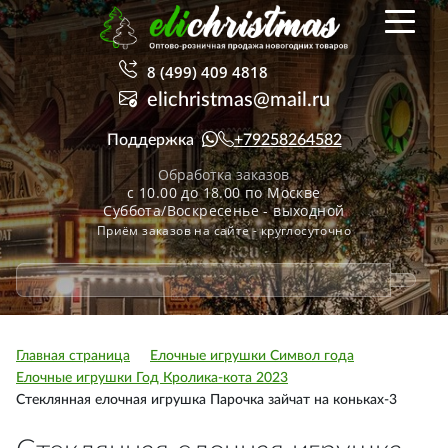
8 (499) 409 4818
elichristmas@mail.ru
Поддержка
+79258264582
Обработка заказов
с 10.00 до 18.00 по Москве
Суббота/Воскресенье - выходной
Приём заказов на сайте - круглосуточно
Главная страница
Елочные игрушки Символ года
Елочные игрушки Год Кролика-кота 2023
Стеклянная елочная игрушка Парочка зайчат на коньках-3