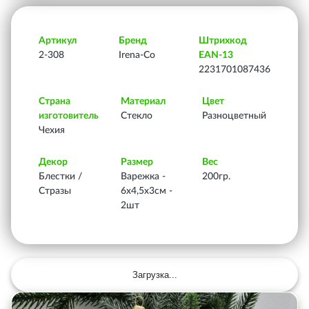
Артикул
Бренд
Штрихкод
2-308
Irena-Co
EAN-13
2231701087436
Страна
Материал
Цвет
изготовитель
Стекло
Разноцветный
Чехия
Декор
Размер
Вес
Блестки /
Варежка -
200гр.
Стразы
6х4,5х3см -
2шт
Загрузка...