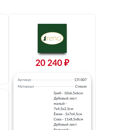
20 240 ₽
Артикул
СП-007
Материал
Стекло
Гриб - 10х6,5х6см
Дубовый лист
малый -
7х4,5х2,5см
Ёжик - 5х7х4,5см
Сова - 11х8,5х8см
Дубовый лист
большой -