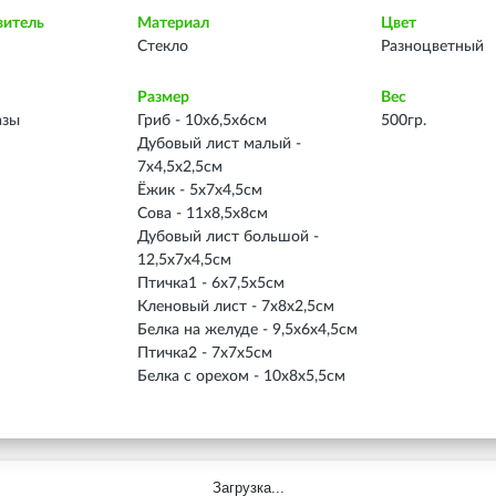
витель
Материал
Цвет
Стекло
Разноцветный
Размер
Вес
азы
Гриб - 10х6,5х6см
500гр.
Дубовый лист малый -
7х4,5х2,5см
Ёжик - 5х7х4,5см
Сова - 11х8,5х8см
Дубовый лист большой -
12,5х7х4,5см
Птичка1 - 6х7,5х5см
Кленовый лист - 7х8х2,5см
Белка на желуде - 9,5х6х4,5см
Птичка2 - 7х7х5см
Белка с орехом - 10х8х5,5см
Загрузка...