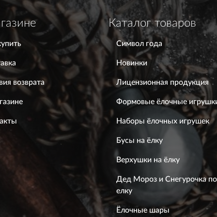
газине
Каталог товаров
купить
Символ года
авка
Новинки
вия возврата
Лицензионная продукция
газине
Формовые ёлочные игрушк
акты
Наборы ёлочных игрушек
Бусы на ёлку
Верхушки на ёлку
Дед Мороз и Снегурочка п
елку
Ёлочные шары