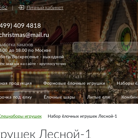
582
Личный кабинет
(499) 409 4818
ichristmas@mail.ru
аботка заказов
0.00 до 18.00 по Москве
бота/Воскресенье - выходной
ём заказов на сайте - круглосуточно
ная продукция
Формовые ёлочные игрушки
Наборы ё
рочка под елку
Ёлочные шары
Литые ели
Комбин
Спецнаборы игрушек
Набор ёлочных игрушек Лесной-1
грушек Лесной-1