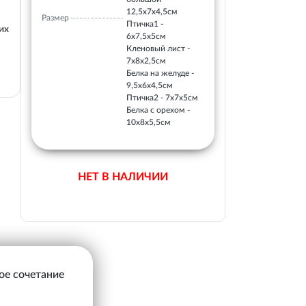
12,5х7х4,5см
Размер
Птичка1 -
их
6х7,5х5см
Кленовый лист -
7х8х2,5см
Белка на желуде -
9,5х6х4,5см
Птичка2 - 7х7х5см
Белка с орехом -
10х8х5,5см
НЕТ В НАЛИЧИИ
ое сочетание