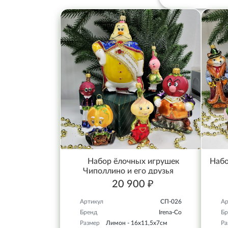
Набор ёлочных игрушек
Набо
Чиполлино и его друзья
20 900 ₽
Артикул
СП-026
Ар
Бренд
Irena-Co
Бр
Размер
Лимон - 16х11,5х7см
Ра