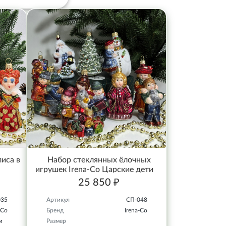
иса в
Набор стеклянных ёлочных
игрушек Irena-Co Царские дети
25 850 ₽
035
Артикул
СП-048
-Co
Бренд
Irena-Co
м
Размер