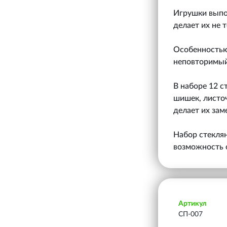
Игрушки выпол
делает их не 
Особенностью
неповторимый
В наборе 12 с
шишек, листоч
делает их за
Набор стеклян
возможность о
Артикул
СП-007