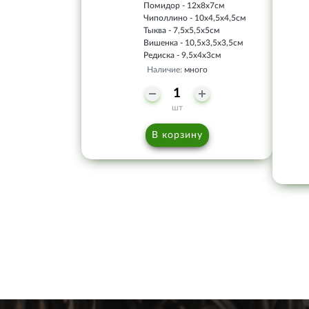
Помидор - 12х8х7см
Чиполлино - 10х4,5х4,5см
Тыква - 7,5х5,5х5см
Вишенка - 10,5х3,5х3,5см
Редиска - 9,5х4х3см
Наличие:
много
шт
В корзину