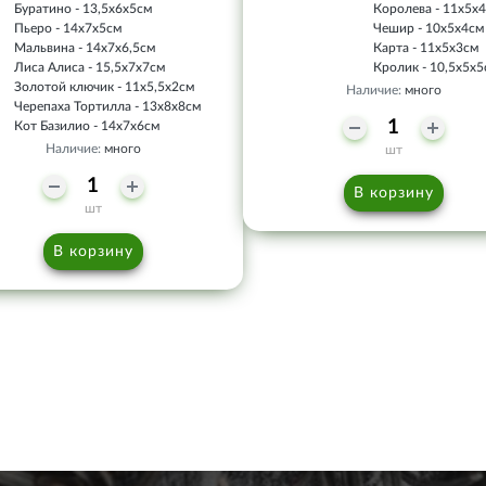
Буратино - 13,5х6х5см
Королева - 11х5х
Пьеро - 14х7х5см
Чешир - 10х5х4см
Мальвина - 14х7х6,5см
Карта - 11х5х3см
Лиса Алиса - 15,5х7х7см
Кролик - 10,5х5х
Золотой ключик - 11х5,5х2см
Наличие:
много
Черепаха Тортилла - 13х8х8см
Кот Базилио - 14х7х6см
Наличие:
много
шт
В корзину
шт
В корзину