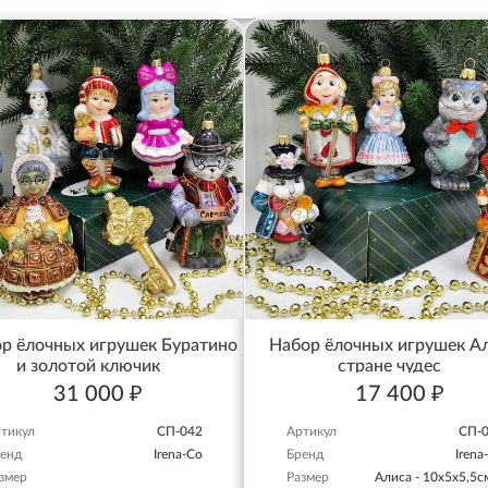
р ёлочных игрушек Буратино
Набор ёлочных игрушек Ал
и золотой ключик
стране чудес
31 000 ₽
17 400 ₽
тикул
СП-042
Артикул
СП-
енд
Irena-Co
Бренд
Irena
змер
Размер
Алиса - 10х5х5,5с