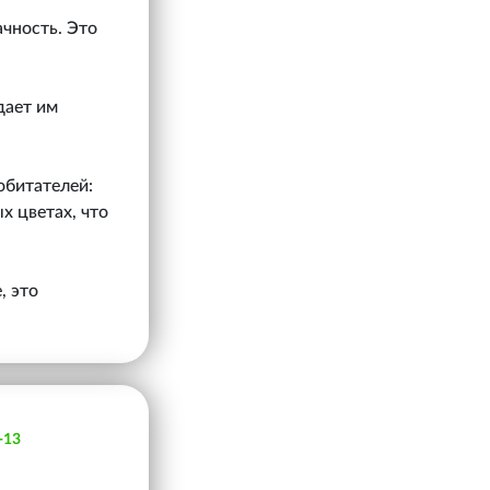
ачность. Это
дает им
обитателей:
х цветах, что
, это
-13