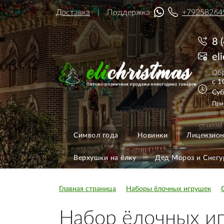
Доставка
Поддержка
+79258264
8 
el
Обр
с 1
Суб
При
Символ года
Новинки
Лицензион
Верхушки на ёлку
Дед Мороз и Снегу
Главная страница
Наборы ёлочных игрушек
Набор ёлочных и