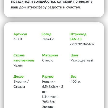
праздника и волшебства, который принесет в
ваш дом атмосферу радости и счастья.
Артикул
Бренд
Штрихкод
6-001
Irena-Co
EAN-13
2231701046402
Страна
Материал
Цвет
изготовитель
Стекло
Разноцветный
Чехия
Декор
Размер
Вес
Блестки /
Коньки -
400гр.
Стразы
6,5х6х3см - 2
шт
Шапочка -
7х5х5см
Звезда -