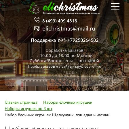
8 (499) 409 4818
elichristmas@mail.ru
Поддержка
+79258264582
Обработка заказов
с 10.00 до 18.00 по Москве
Суббота/Воскресенье - выходной
Приём заказов на сайте - круглосуточно
Главная страница
Наборы ёлочных игрушек
Наборы игрушек по 3 шт
Набор ёлочных игрушек Щелкунчик, лошадка и часики