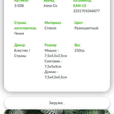
Артикул
Бренд
Штрихкод
3-038
Irena-Co
EAN-13
2231701046877
Страна
Материал
Цвет
изготовитель
Стекло
Разноцветный
Чехия
Декор
Размер
Вес
Блестки /
Мишка -
250гр.
Стразы
7,5х4,5х3,5см
Снеговик -
7,5х5х4см
Домик -
7,5х4,5х4,5см
Загрузка...