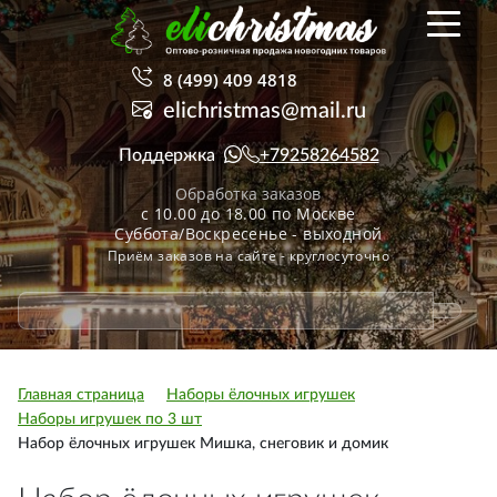
8 (499) 409 4818
elichristmas@mail.ru
Поддержка
+79258264582
Обработка заказов
с 10.00 до 18.00 по Москве
Суббота/Воскресенье - выходной
Приём заказов на сайте - круглосуточно
Главная страница
Наборы ёлочных игрушек
Наборы игрушек по 3 шт
Набор ёлочных игрушек Мишка, снеговик и домик