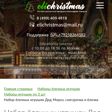
8 (499) 409 4818
elichristmas@mail.ru
Поддержка
+79258264582
Обработка заказов
с 10.00 до 18.00 по Москве
Суббота/Воскресенье - выходной
Приём заказов на сайте - круглосуточно
Главная страница
Наборы ёлочных игрушек
Наборы игрушек по 3 шт
Набор ёлочных игрушек Дед Мороз, снегурочка и ёлочка