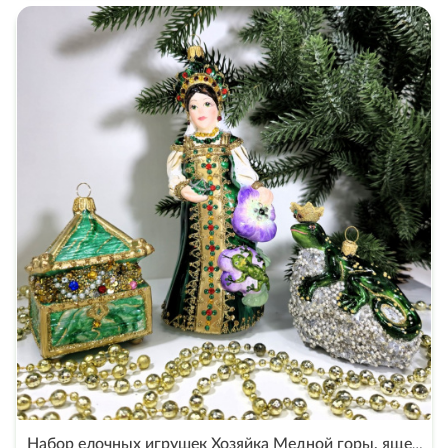
Набор елочных игрушек Хозяйка Медной горы, ящерица в короне и малахитовая шкатулка