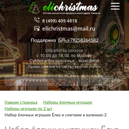
8 (499) 409 4818
elichristmas@mail.ru
Поддержка
+79258264582
Обработка заказов
с 10.00 до 18.00 по Москве
Суббота/Воскресенье - выходной
Приём заказов на сайте - круглосуточно
Главная страница
Наборы ёлочных игрушек
Наборы игрушек по 2 шт
Набор ёлочных игрушек Ёлка и снеговик в валенках-2