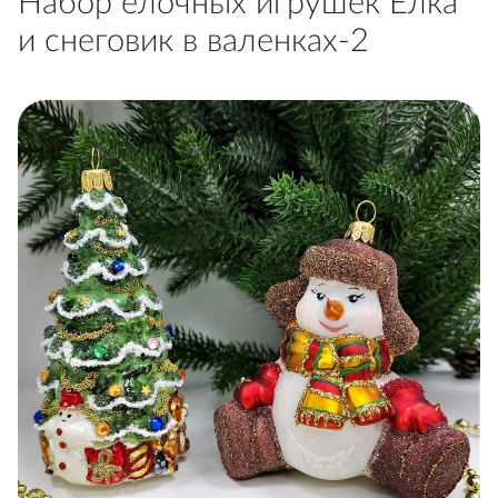
Набор ёлочных игрушек Ёлка
и снеговик в валенках-2