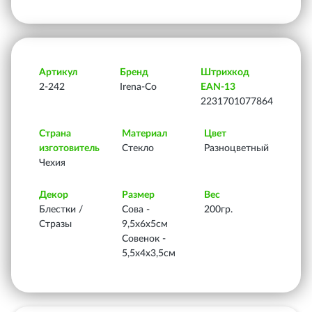
Артикул
Бренд
Штрихкод
2-242
Irena-Co
EAN-13
2231701077864
Страна
Материал
Цвет
изготовитель
Стекло
Разноцветный
Чехия
Декор
Размер
Вес
Блестки /
Сова -
200гр.
Стразы
9,5х6х5см
Совенок -
5,5х4х3,5см