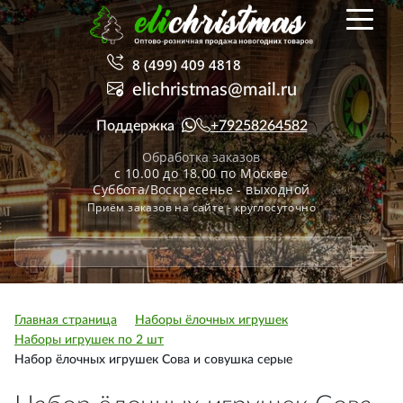
8 (499) 409 4818
elichristmas@mail.ru
Поддержка
+79258264582
Обработка заказов
с 10.00 до 18.00 по Москве
Суббота/Воскресенье - выходной
Приём заказов на сайте - круглосуточно
Главная страница
Наборы ёлочных игрушек
Наборы игрушек по 2 шт
Набор ёлочных игрушек Сова и совушка серые