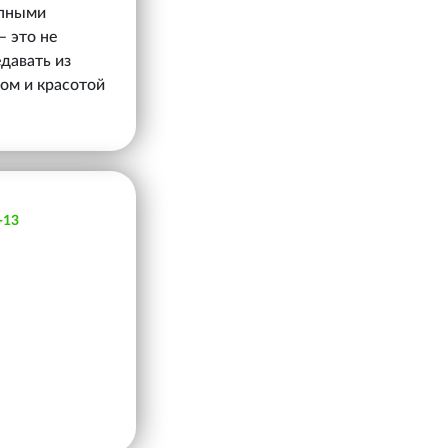
епными
 это не
давать из
лом и красотой
-13