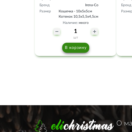
Бренд
Irena-Co
Бренд
Размер
Кошечка - 10х5х5см
Разме
Котенок 10,5х5,5х4,5см
Наличие:
много
шт
В корзину
О ма