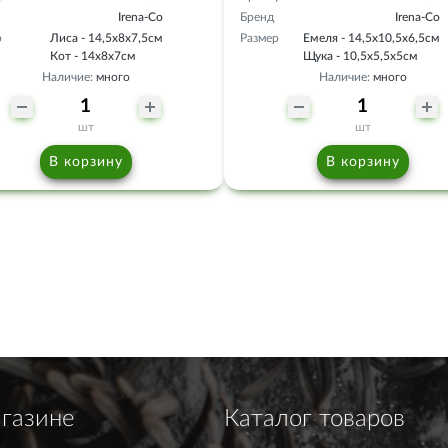
Irena-Co
Бренд
Irena-Co
р
Лиса - 14,5х8х7,5см
Размер
Емеля - 14,5х10,5х6,5см
Кот - 14х8х7см
Щука - 10,5х5,5х5см
Наличие:
много
Наличие:
много
шт
шт
В корзину
В корзину
газине
Каталог товаров