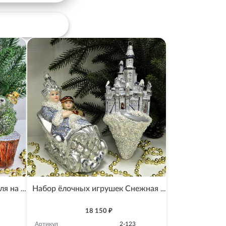
Набор ёлочных игрушек Емеля на печке и щука
Набор ёлочных игрушек Снежная королева на санях и замок
18 150 ₽
Артикул
2-123