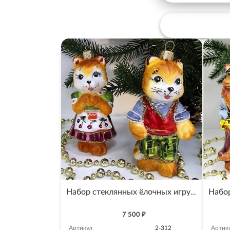
Набор стеклянных ёлочных игрушек Irena-Co Два котенка
7 500 ₽
Артикул
2-312
Артик