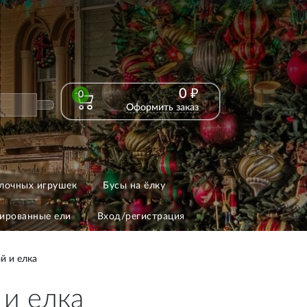
0 ₽
0
Оформить заказ
лочных игрушек
Бусы на ёлку
ированные ели
Вход/регистрация
й и елка
 и елка