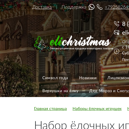
Доставка
Поддержка
+79258264
8 
el
Обр
с 1
Суб
При
Символ года
Новинки
Лицензион
Верхушки на ёлку
Дед Мороз и Снегу
Главная страница
Наборы ёлочных игрушек
Набор ёлочных иг