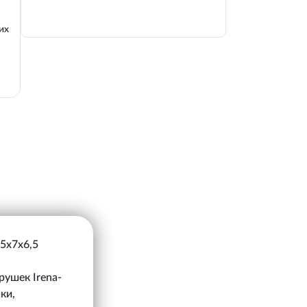
их
,5х7х6,5
рушек Irena-
ки,