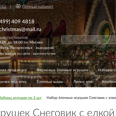
582
Личный кабинет
(499) 409 4818
ichristmas@mail.ru
аботка заказов
0.00 до 18.00 по Москве
бота/Воскресенье - выходной
ём заказов на сайте - круглосуточно
ная продукция
Формовые ёлочные игрушки
Наборы ё
рочка под елку
Ёлочные шары
Литые ели
Комбин
Наборы игрушек по 2 шт
Набор ёлочных игрушек Снеговик с елко
рушек Снеговик с елкой