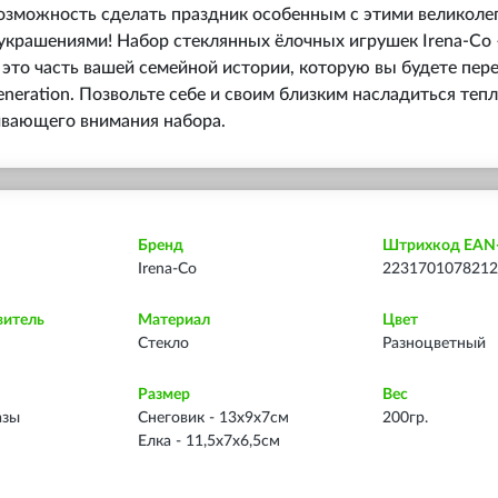
возможность сделать праздник особенным с этими великол
крашениями! Набор стеклянных ёлочных игрушек Irena-Co –
 это часть вашей семейной истории, которую вы будете пере
eneration. Позвольте себе и своим близким насладиться теп
ивающего внимания набора.
Бренд
Штрихкод EAN
Irena-Co
2231701078212
витель
Материал
Цвет
Стекло
Разноцветный
Размер
Вес
азы
Снеговик - 13х9х7см
200гр.
Елка - 11,5х7х6,5см