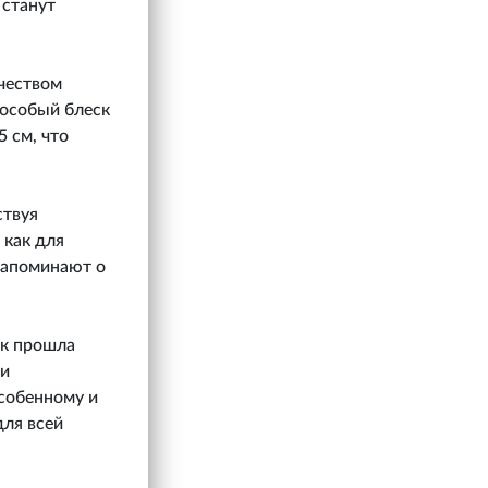
 станут
чеством
 особый блеск
5 см, что
ствуя
 как для
 напоминают о
ек прошла
 и
особенному и
для всей