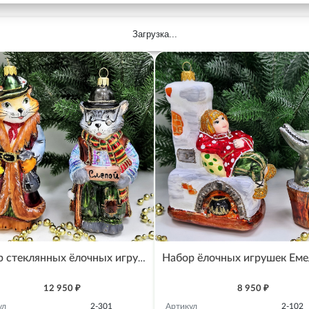
Загрузка...
Набор стеклянных ёлочных игрушек Кот и лиса
12 950 ₽
8 950 ₽
ул
2-301
Артикул
2-102