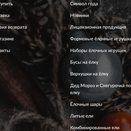
купить
Символ года
авка
Новинки
вия возврата
Лицензионная продукция
газине
Формовые ёлочные игрушк
акты
Наборы ёлочных игрушек
Бусы на ёлку
Верхушки на ёлку
Дед Мороз и Снегурочка п
елку
Ёлочные шары
Литые ели
Комбинированные ели