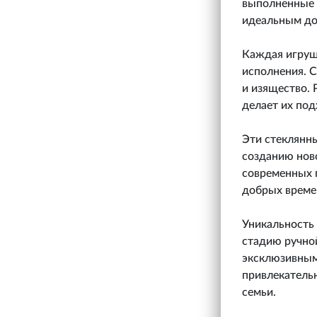
выполненные 
идеальным до
Каждая игруш
исполнения. С
и изящество. 
делает их под
Эти стеклянн
созданию нов
современных п
добрых време
Уникальность 
стадию ручной
эксклюзивными
привлекатель
семьи.