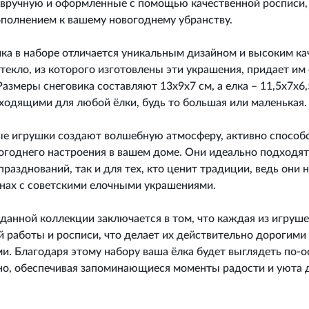
вручную и оформленные с помощью качественной росписи,
полнением к вашему новогоднему убранству.
ка в наборе отличается уникальным дизайном и высоким ка
текло, из которого изготовлены эти украшения, придает им
Размеры снеговика составляют 13х9х7 см, а елка – 11,5х7х6,
ходящими для любой ёлки, будь то большая или маленькая.
ые игрушки создают волшебную атмосферу, активно способ
огоднего настроения в вашем доме. Они идеально подходят
разднований, так и для тех, кто ценит традиции, ведь они
нах с советскими елочными украшениями.
данной коллекции заключается в том, что каждая из игруш
 работы и росписи, что делает их действительно дорогими
. Благодаря этому набору ваша ёлка будет выглядеть по-
но, обеспечивая запоминающиеся моменты радости и уюта 