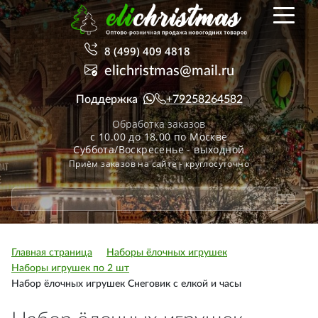
8 (499) 409 4818
elichristmas@mail.ru
Поддержка
+79258264582
Обработка заказов
с 10.00 до 18.00 по Москве
Суббота/Воскресенье - выходной
Приём заказов на сайте - круглосуточно
Главная страница
Наборы ёлочных игрушек
Наборы игрушек по 2 шт
Набор ёлочных игрушек Снеговик с елкой и часы