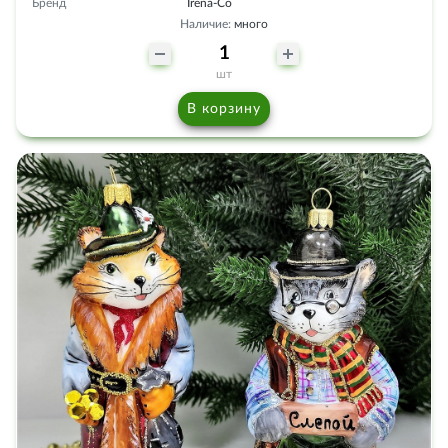
Бренд
Irena-Co
Наличие:
много
шт
В корзину