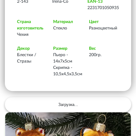
2-143
Irena-Co
EAN-13
2231701050935
Страна
Материал
Цвет
изготовитель
Стекло
Разноцветный
Чехия
Декор
Размер
Вес
Блестки /
Пьеро -
200гр.
Стразы
14х7х5см
Скрипка -
10,5х4,5х3,5см
Загрузка...