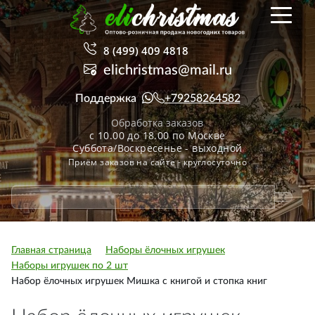
8 (499) 409 4818
elichristmas@mail.ru
Поддержка
+79258264582
Обработка заказов
с 10.00 до 18.00 по Москве
Суббота/Воскресенье - выходной
Приём заказов на сайте - круглосуточно
Главная страница
Наборы ёлочных игрушек
Наборы игрушек по 2 шт
Набор ёлочных игрушек Мишка с книгой и стопка книг