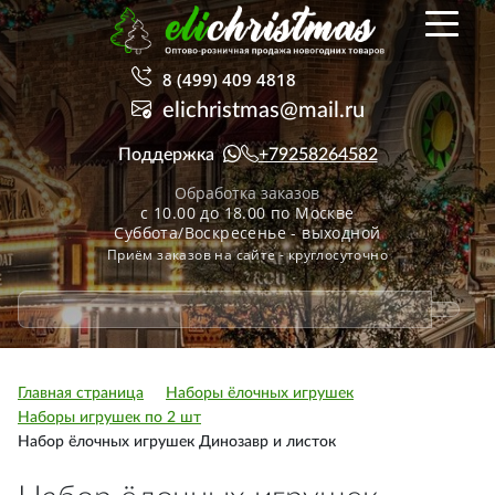
8 (499) 409 4818
elichristmas@mail.ru
Поддержка
+79258264582
Обработка заказов
с 10.00 до 18.00 по Москве
Суббота/Воскресенье - выходной
Приём заказов на сайте - круглосуточно
Главная страница
Наборы ёлочных игрушек
Наборы игрушек по 2 шт
Набор ёлочных игрушек Динозавр и листок