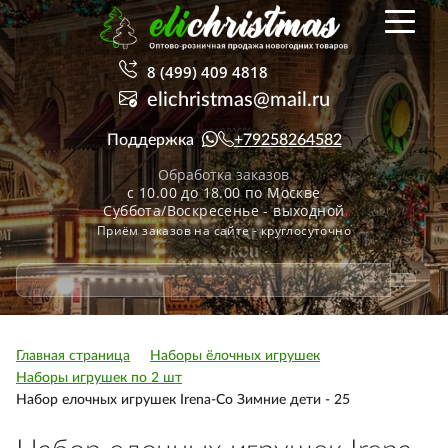
8 (499) 409 4818
elichristmas@mail.ru
Поддержка
+79258264582
Обработка заказов
с 10.00 до 18.00 по Москве
Суббота/Воскресенье - выходной
Приём заказов на сайте - круглосуточно
Главная страница
Наборы ёлочных игрушек
Наборы игрушек по 2 шт
Набор елочных игрушек Irena-Co Зимние дети - 25