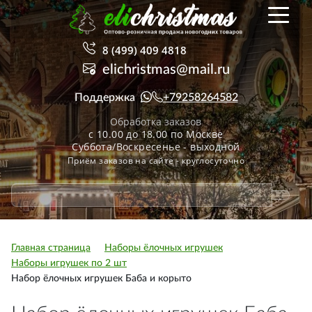
8 (499) 409 4818
elichristmas@mail.ru
Поддержка
+79258264582
Обработка заказов
с 10.00 до 18.00 по Москве
Суббота/Воскресенье - выходной
Приём заказов на сайте - круглосуточно
Главная страница
Наборы ёлочных игрушек
Наборы игрушек по 2 шт
Набор ёлочных игрушек Баба и корыто