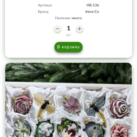
Артикул
НБ-136
Бренд
Irena-Co
Наличие:
много
шт
В корзину