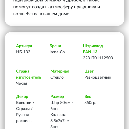
подарком для близких и друзей, а также
помогут создать атмосферу праздника и
волшебства в вашем доме.
Артикул
Бренд
Штрихкод
НБ-132
Irena-Co
EAN-13
2231701112503
Страна
Материал
Цвет
изготовитель
Стекло
Разноцветный
Чехия
Декор
Размер
Вес
Блестки /
Шар 80мм -
850гр.
Стразы /
6шт
Ручная
Колокол
роспись
8,5х7х7см -
3шт