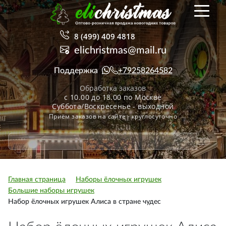
8 (499) 409 4818
elichristmas@mail.ru
Поддержка
+79258264582
Обработка заказов
с 10.00 до 18.00 по Москве
Суббота/Воскресенье - выходной
Приём заказов на сайте - круглосуточно
Главная страница
Наборы ёлочных игрушек
Большие наборы игрушек
Набор ёлочных игрушек Алиса в стране чудес