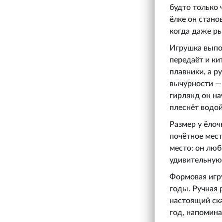
будто только 
ёлке он стано
когда даже р
Игрушка выпол
передаёт и ки
плавники, а р
вычурности —
гирлянд он на
плеснёт водой
Размер у ёлоч
почётное мест
место: он люб
удивительную 
Формовая игру
годы. Ручная 
настоящий ска
год, напомина