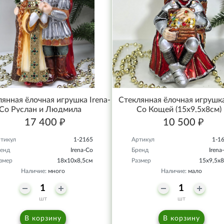
янная ёлочная игрушка Irena-
Стеклянная ёлочная игрушка
Co Руслан и Людмила
Co Кощей (15х9,5х8см)
17 400 ₽
10 500 ₽
тикул
1-2165
Артикул
1-1
енд
Irena-Co
Бренд
Irena
змер
18х10х8,5см
Размер
15х9,5х
Наличие:
много
Наличие:
мало
шт
шт
В корзину
В корзину