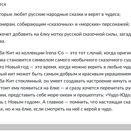
тся
торые любят русские народные сказки и верят в чудеса;
онерам, собирающим «сказочных» и «морских» персонажей;
 хочет добавить на ёлку нотку русской сказочной силы, зага
ва.
-Кит из коллекции Irena-Co — это тот случай, когда ориги
шка становится символом самого необычного сказочного су
то Новый год — это время, когда можно верить в любые чуд
мный кит может быть самым добрым и красивым украшением 
ба-Кит стеклянный, он умеет создавать настроение ничуть 
тоит ему появиться на ёлке — и сразу хочется перечитать ру
ки, представить себе море-океан и прошептать: «Чудо-Юдо,
ь с Новым годом». А главное — помнить, что настоящая ска
х, но и на ёлке, если смотреть на неё с верой в чудо.