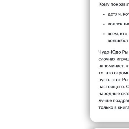
Кому понрави
детям, ко
коллекци
всем, кто
волшебст
Чудо-Юдо Рыба
елочная игру
напоминает, ч
то, что огро
пусть этот Ры
настоящего. С
народные сказ
лучше поздрав
только в книга