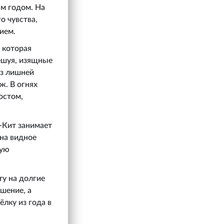
ым годом. На
о чувства,
ием.
 которая
чешуя, изящные
ез лишней
ж. В огнях
остом,
-Кит занимает
 на видное
мую
ту на долгие
ашение, а
лку из года в