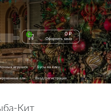
0 ₽
0
Оформить заказ
лочных игрушек
Бусы на ёлку
ированные ели
Вход/регистрация
ыба-Кит