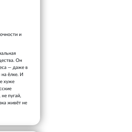
дочности и
нальная
щества. Он
еса — даже в
на ёлке. И
не хуже
сские
 не пугай,
зка живёт не