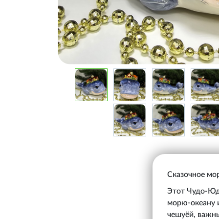
Сказочное мо
Этот Чудо-Юдо
морю-океану 
чешуёй, важны