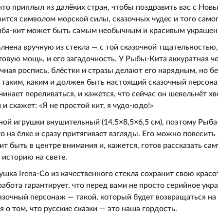
что приплыл из далёких стран, чтобы поздравить вас с Нов
вится символом морской силы, сказочных чудес и того самог
ыба-кит может быть самым необычным и красивым украшен
нена вручную из стекла — с той сказочной тщательностью,
товую мощь, и его загадочность. У Рыбы-Кита аккуратная 
учная роспись, блёстки и стразы делают его нарядным, но б
 таким, каким и должен быть настоящий сказочный персона
чинает переливаться, и кажется, что сейчас он шевельнёт хв
 и скажет: «Я не простой кит, я чудо-юдо!»
ной игрушки внушительный (14,5×8,5×6,5 см), поэтому Рыба
о на ёлке и сразу притягивает взгляды. Его можно повесить
ит быть в центре внимания и, кажется, готов рассказать са
историю на свете.
шка Irena-Co из качественного стекла сохранит свою красо
работа гарантирует, что перед вами не просто серийное укр
зочный персонаж — такой, который будет возвращаться на ё
я о том, что русские сказки — это наша гордость.