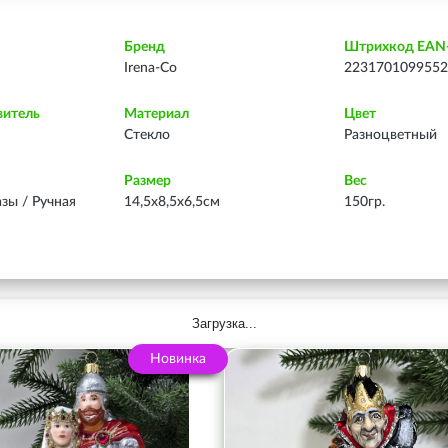
Бренд
Штрихкод EAN
Irena-Co
2231701099552
витель
Материал
Цвет
Стекло
Разноцветный
Размер
Вес
азы / Ручная
14,5х8,5х6,5см
150гр.
Загрузка...
Новинка