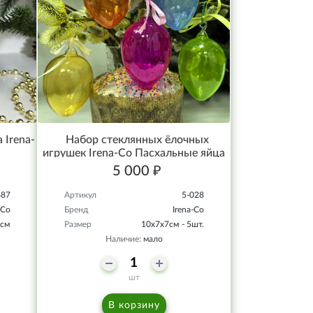
 Irena-
Набор стеклянных ёлочных
игрушек Irena-Co Пасхальные яйца
прозрачные
5 000 ₽
687
Артикул
5-028
-Co
Бренд
Irena-Co
8см
Размер
10х7х7см - 5шт.
Наличие:
мало
шт
В корзину