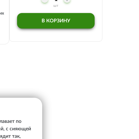
шт
их
В КОРЗИНУ
лавает по
ый, с сияющей
ядит так,