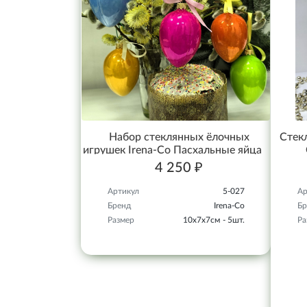
Набор стеклянных ёлочных
Стекл
игрушек Irena-Co Пасхальные яйца
4 250 ₽
Артикул
5-027
Ар
Бренд
Irena-Co
Бр
Размер
10х7х7см - 5шт.
Ра