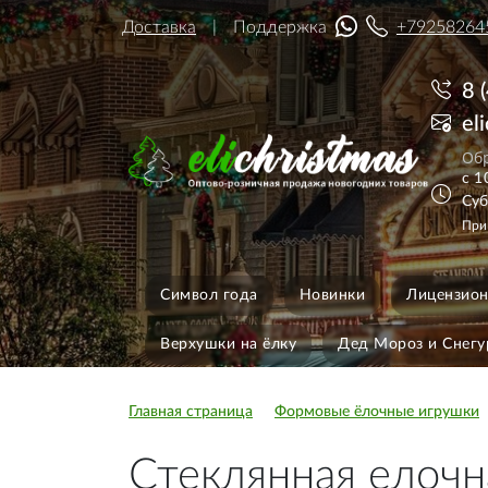
Доставка
Поддержка
+79258264
8 
el
Обр
с 1
Суб
При
Символ года
Новинки
Лицензион
Верхушки на ёлку
Дед Мороз и Снегу
Главная страница
Формовые ёлочные игрушки
Стеклянная елоч