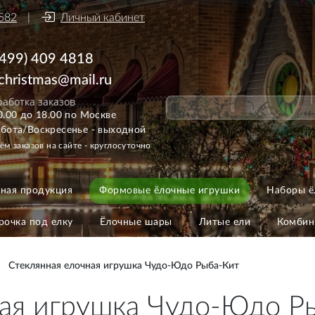
582
Личный кабинет
(499) 409 4818
ichristmas@mail.ru
аботка заказов
0.00 до 18.00 по Москве
бота/Воскресенье - выходной
ём заказов на сайте - круглосуточно
ная продукция
Формовые ёлочные игрушки
Наборы ё
рочка под елку
Ёлочные шары
Литые ели
Комбин
Стеклянная елочная игрушка Чудо-Юдо Рыба-Кит
ная игрушка Чудо-Юдо Р