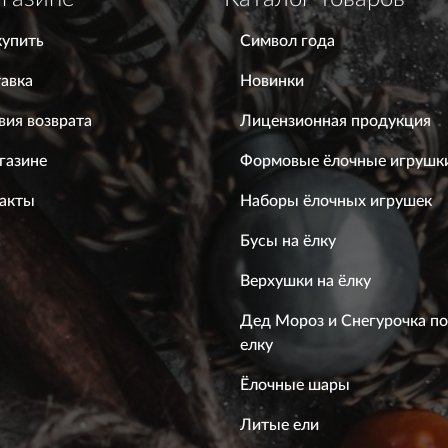
купить
Символ года
авка
Новинки
вия возврата
Лицензионная продукция
газине
Формовые ёлочные игрушк
акты
Наборы ёлочных игрушек
Бусы на ёлку
Верхушки на ёлку
Дед Мороз и Снегурочка п
елку
Ёлочные шары
Литые ели