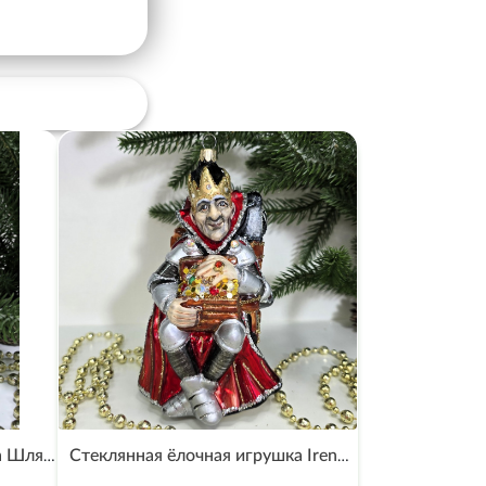
Стеклянная елочная игрушка Шляпник с чайником
Стеклянная ёлочная игрушка Irena-Co Кощей (15х9,5х8см)