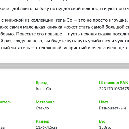
 хочет добавить на ёлку нотку детской нежности и уютного 
 с книжкой из коллекции Irena‑Co — это не просто игрушка.
аже самая маленькая книжка может стать самой большой ск
юбовью. Повесьте его повыше — пусть нежная сказка посели
 раз, глядя на него, вы будете чуть-чуть улыбаться и чувств
ный читатель — стеклянный, искристый и очень-очень детс
Бренд
Штрихкод EAN
Irena-Co
2231701083575
витель
Материал
Цвет
Стекло
Разноцветный
Размер
Вес
азы
11х6х4,5см
150гр.