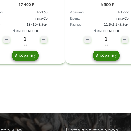
17 400 ₽
6 500 ₽
ул
1-2165
Артикул
1-1992
Irena-Co
Бренд
Irena-Co
р
18х10х8,5см
Размер
11,5х6,5х5,5см
Наличие:
много
Наличие:
много
шт
шт
В корзину
В корзину
газине
Каталог товаров