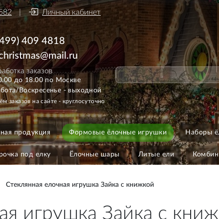
582
Личный кабинет
(499) 409 4818
ichristmas@mail.ru
аботка заказов
0.00 до 18.00 по Москве
бота/Воскресенье - выходной
ём заказов на сайте - круглосуточно
ная продукция
Формовые ёлочные игрушки
Наборы ё
рочка под елку
Ёлочные шары
Литые ели
Комбин
Стеклянная елочная игрушка Зайка с книжкой
ая игрушка Зайка с кни