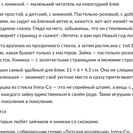
 с книжкой — маленький читатель на новогодней ёлке
не простой, а детский, с книжкой. Пастельно-розовый, с до
ами, он сидит на ёлочной ветке и, кажется, вот-вот начнёт 
днюю сказку. Глядя на него, забываешь, что он стеклянный
евернёт страницу и скажет: «Хотите, я вам про Новый год по
а вручную из прозрачного стекла, а затем расписана с той
, какая бывает только у мастеров. Зайка — пастельно-розо
сток. Книжка — с золотистыми страницами и мелкими стра
шки самый удобный для ёлки: 11 × 6 × 4,5 см. Она не слишк
ленькая — занимает своё уютное место и сразу притягивает
шка из стекла Irena‑Co — это не серийный штамп, а вещь с
 каждого зайку единственным в своём роде. Такие игрушки 
 поколения в поколение.
тся
торые любят зайчиков и книжки со сказками;
онерам, собирающим серию «Детская коллекция» Irena‑Co;