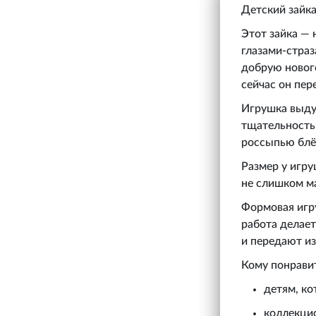
Детский зайка
Этот зайка — 
глазами-страз
добрую нового
сейчас он пер
Игрушка выдут
тщательностью
россыпью блё
Размер у игру
не слишком ма
Формовая игру
работа делает
и передают из
Кому понрави
детям, ко
коллекци