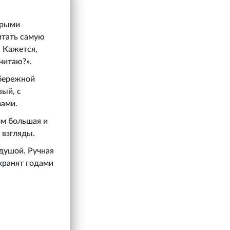
брыми
читать самую
. Кажется,
читаю?».
 бережной
вый, с
зами.
ом большая и
 взгляды.
 душой. Ручная
хранят годами