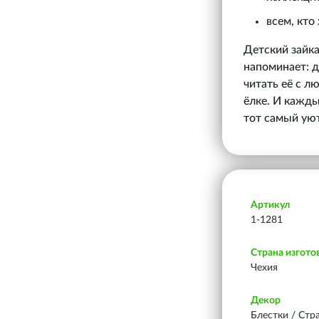
всем, кто
Детский зайка
напоминает: д
читать её с л
ёлке. И каждый
тот самый уют
Артикул
1-1281
Страна изгото
Чехия
Декор
Блестки / Стр