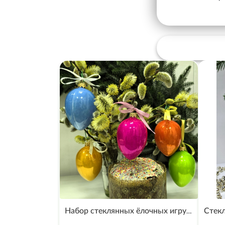
Набор стеклянных ёлочных игрушек Irena-Co Пасхальные яйца