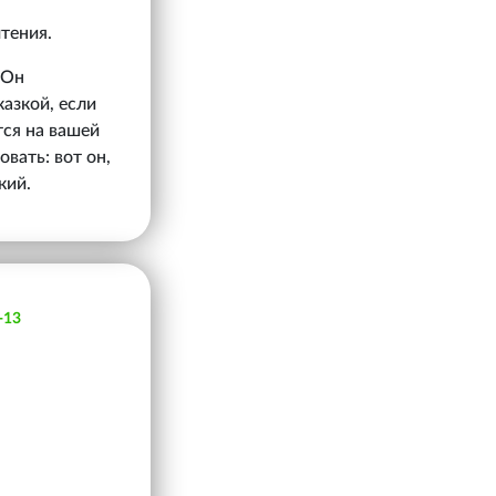
чтения.
 Он
азкой, если
тся на вашей
овать: вот он,
кий.
-13