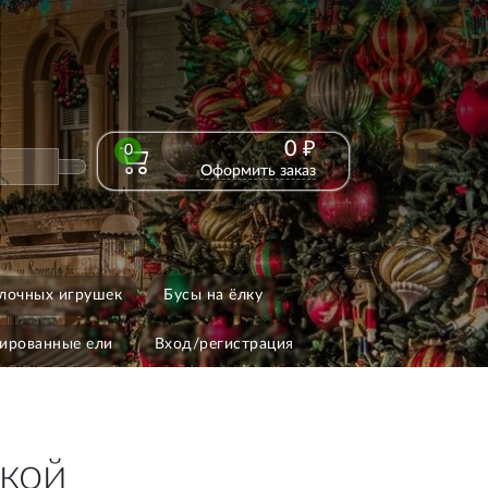
0 ₽
0
Оформить заказ
лочных игрушек
Бусы на ёлку
ированные ели
Вход/регистрация
жкой