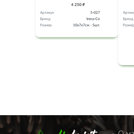
4 250 ₽
Артикул
5-027
Артик
Бренд
Irena-Co
Бренд
Размер
10х7х7см - 5шт.
Разме
О ма