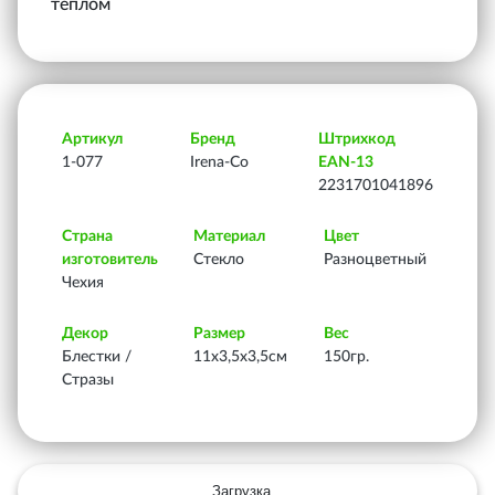
теплом
Артикул
Бренд
Штрихкод
1-077
Irena-Co
EAN-13
2231701041896
Страна
Материал
Цвет
изготовитель
Стекло
Разноцветный
Чехия
Декор
Размер
Вес
Блестки /
11х3,5х3,5см
150гр.
Стразы
Загрузка...