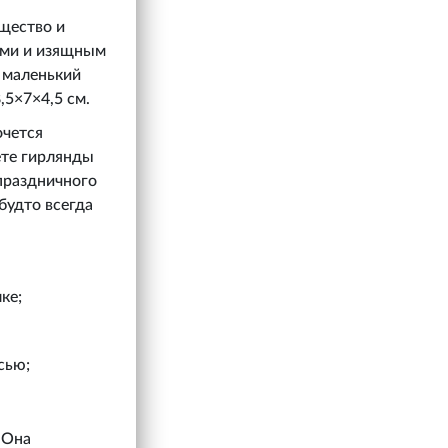
ящество и
ами и изящным
й маленький
,5×7×4,5 см.
очется
ете гирлянды
 праздничного
будто всегда
ке;
сью;
.
 Она