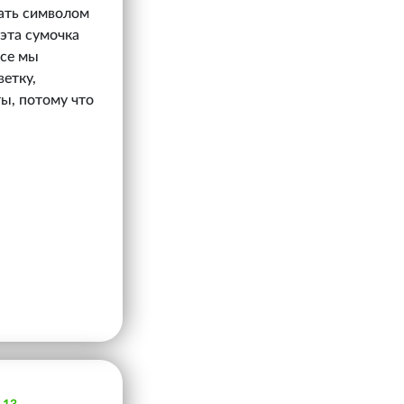
тать символом
 эта сумочка
все мы
ветку,
ы, потому что