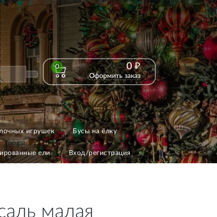
0 ₽
0
Оформить заказ
лочных игрушек
Бусы на ёлку
ированные ели
Вход/регистрация
саль малая