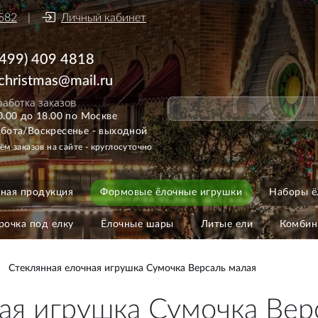
582
Личный кабинет
(499) 409 4818
ichristmas@mail.ru
аботка заказов
0.00 до 18.00 по Москве
бота/Воскресенье - выходной
ём заказов на сайте - круглосуточно
ная продукция
Формовые ёлочные игрушки
Наборы ё
рочка под елку
Ёлочные шары
Литые ели
Комбин
Стеклянная елочная игрушка Сумочка Версаль малая
ая игрушка Сумочка Вер