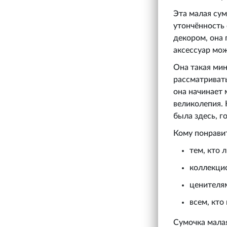
Эта малая сум
утончённость
декором, она 
аксессуар мож
Она такая мин
рассматриват
она начинает 
великолепия. 
была здесь, г
Кому понрави
тем, кто 
коллекцио
ценителя
всем, кто
Сумочка малая