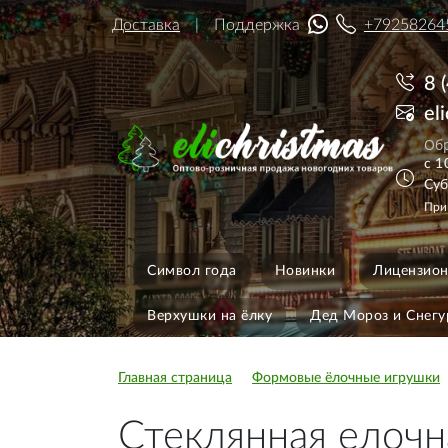
Доставка
Поддержка
+79258264
8 
el
Обр
с 1
Суб
При
Символ года
Новинки
Лицензион
Верхушки на ёлку
Дед Мороз и Снегу
Главная страница
Формовые ёлочные игрушки
Стеклянная елочн