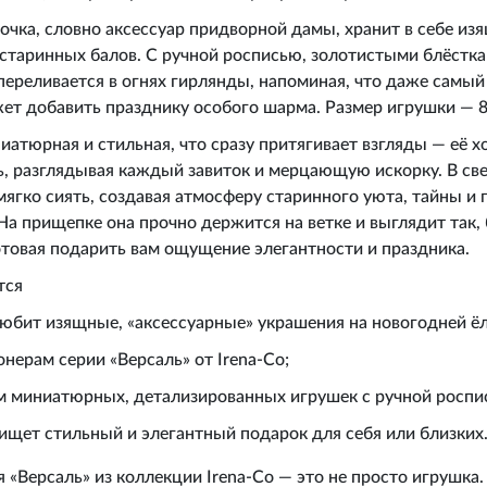
очка, словно аксессуар придворной дамы, хранит в себе из
 старинных балов. С ручной росписью, золотистыми блёстк
переливается в огнях гирлянды, напоминая, что даже самы
ет добавить празднику особого шарма. Размер игрушки — 8
иатюрная и стильная, что сразу притягивает взгляды — её х
ь, разглядывая каждый завиток и мерцающую искорку. В св
мягко сиять, создавая атмосферу старинного уюта, тайны и
На прищепке она прочно держится на ветке и выглядит так, 
отовая подарить вам ощущение элегантности и праздника.
тся
любит изящные, «аксессуарные» украшения на новогодней ёл
нерам серии «Версаль» от Irena‑Co;
м миниатюрных, детализированных игрушек с ручной роспи
 ищет стильный и элегантный подарок для себя или близких
 «Версаль» из коллекции Irena‑Co — это не просто игрушка.