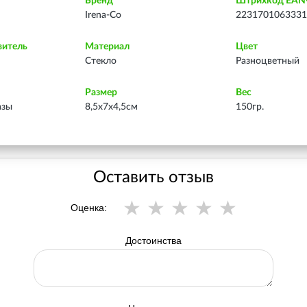
Бренд
Штрихкод EAN
Irena-Co
2231701063331
витель
Материал
Цвет
Стекло
Разноцветный
Размер
Вес
азы
8,5х7х4,5см
150гр.
Оставить отзыв
Оценка:
Достоинства