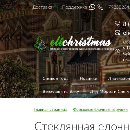
Доставка
Поддержка
+79258264
8 
el
Обр
с 1
Суб
При
Символ года
Новинки
Лицензион
Верхушки на ёлку
Дед Мороз и Снегу
Главная страница
Формовые ёлочные игрушки
Стеклянная елочн