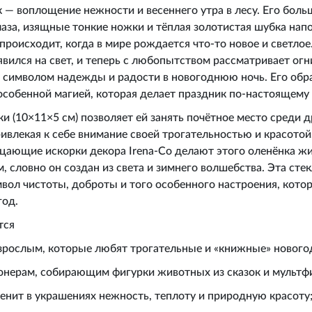
 — воплощение нежности и весеннего утра в лесу. Его больш
аза, изящные тонкие ножки и тёплая золотистая шубка нап
 происходит, когда в мире рождается что-то новое и светлое
явился на свет, и теперь с любопытством рассматривает огн
ь символом надежды и радости в новогоднюю ночь. Его обр
 особенной магией, которая делает праздник по-настоящем
и (10×11×5 см) позволяет ей занять почётное место среди д
ивлекая к себе внимание своей трогательностью и красотой
рцающие искорки декора Irena‑Co делают этого оленёнка ж
 словно он создан из света и зимнего волшебства. Эта сте
вол чистоты, доброты и того особенного настроения, котор
год.
тся
взрослым, которые любят трогательные и «книжные» новог
онерам, собирающим фигурки животных из сказок и мультф
ценит в украшениях нежность, теплоту и природную красоту