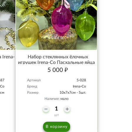
 Irena-
Набор стеклянных ёлочных
игрушек Irena-Co Пасхальные яйца
прозрачные
5 000 ₽
687
Артикул
5-028
-Co
Бренд
Irena-Co
8см
Размер
10х7х7см - 5шт.
Наличие:
мало
шт
В корзину