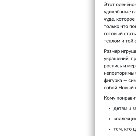
Этот оленёнок
удивлённые гл
чуде, которое
только что по
готовый стат
теплом и той
Размер игрушк
украшений, пр
роспись и ме
неповторимым,
фигурка — сим
собой Новый 
Кому понрави
детям и 
коллекци
тем, кто 