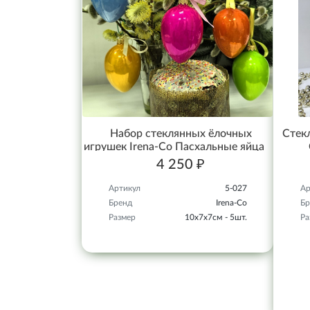
Набор стеклянных ёлочных
Стекл
игрушек Irena-Co Пасхальные яйца
4 250 ₽
Артикул
5-027
Ар
Бренд
Irena-Co
Бр
Размер
10х7х7см - 5шт.
Ра