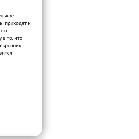
енькое
цы приходят к
этот
в то, что
искренних
вится