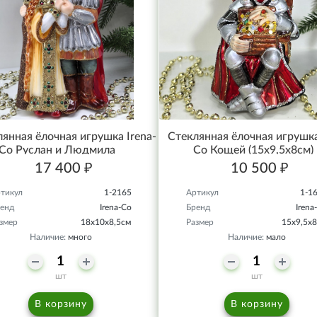
янная ёлочная игрушка Irena-
Стеклянная ёлочная игрушка
Co Руслан и Людмила
Co Кощей (15х9,5х8см)
17 400 ₽
10 500 ₽
тикул
1-2165
Артикул
1-1
енд
Irena-Co
Бренд
Irena
змер
18х10х8,5см
Размер
15х9,5х
Наличие:
много
Наличие:
мало
шт
шт
В корзину
В корзину