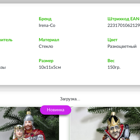
Бренд
Штрихкод EAN
Irena-Co
2231701062129
витель
Материал
Цвет
Стекло
Разноцветный
Размер
Вес
азы
10х11х5см
150гр.
Загрузка...
Новинка