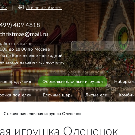
582
Личный кабинет
(499) 409 4818
ichristmas@mail.ru
аботка заказов
0.00 до 18.00 по Москве
бота/Воскресенье - выходной
ём заказов на сайте - круглосуточно
ная продукция
Формовые ёлочные игрушки
Наборы ё
рочка под елку
Ёлочные шары
Литые ели
Комбин
Стеклянная елочная игрушка Олененок
ая игрушка Олененок