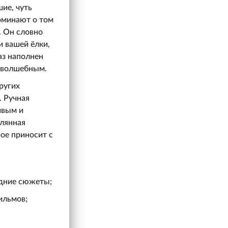
ие, чуть
оминают о том
. Он словно
и вашей ёлки,
аз наполнен
у волшебным.
ругих
. Ручная
ивым и
клянная
ое приносит с
одние сюжеты;
ильмов;
;