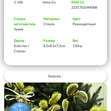
1-186
Irena-Co
EAN-13
2231701044088
Страна
Материал
Цвет
изготовитель
Стекло
Разноцветный
Чехия
Декор
Размер
Вес
Блестки /
8,5х8,5х7,5см
150гр.
Стразы
Загрузка...