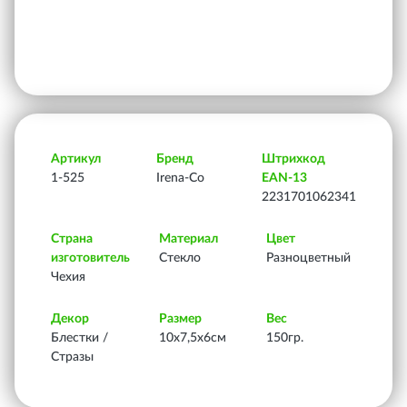
Артикул
Бренд
Штрихкод
1-525
Irena-Co
EAN-13
2231701062341
Страна
Материал
Цвет
изготовитель
Стекло
Разноцветный
Чехия
Декор
Размер
Вес
Блестки /
10х7,5х6см
150гр.
Стразы