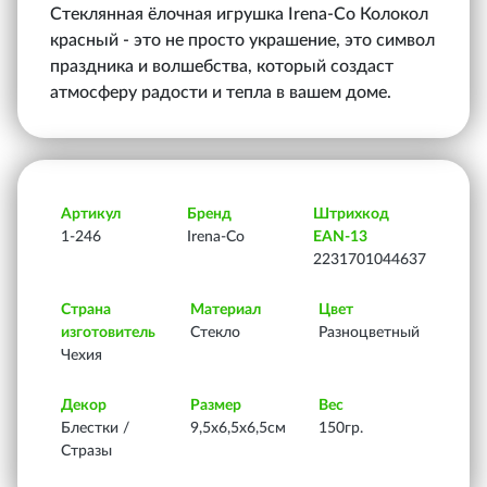
Стеклянная ёлочная игрушка Irena-Co Колокол
красный - это не просто украшение, это символ
праздника и волшебства, который создаст
атмосферу радости и тепла в вашем доме.
Артикул
Бренд
Штрихкод
1-246
Irena-Co
EAN-13
2231701044637
Страна
Материал
Цвет
изготовитель
Стекло
Разноцветный
Чехия
Декор
Размер
Вес
Блестки /
9,5х6,5х6,5см
150гр.
Стразы