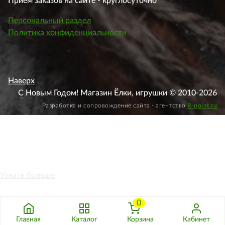
Приём заказов на сайте - круглосуточно
Персональный раздел
Политика конфиденциальности
Наверх
С Новым Годом! Магазин Ёлки, игрушки © 2010-2026
Разработка и сопровождение сайта - агентство
R-point.ru
Этот веб-сайт использует файлы cookie, чтобы вы могли
максимально эффективно использовать наш веб-сайт.
Узнать больше
Выберите настройки cookie
0
Минимальные
Аналитические/Функциональные
Принять
Настроить
Главная
Каталог
Корзина
Кабинет