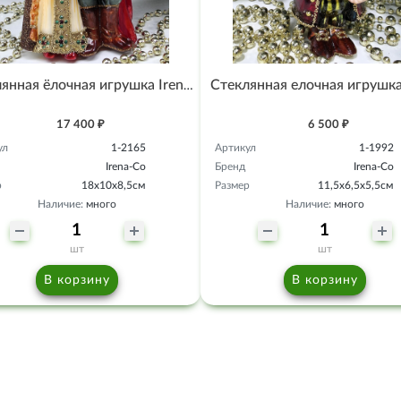
Стеклянная ёлочная игрушка Irena-Co Руслан и Людмила
17 400 ₽
6 500 ₽
ул
1-2165
Артикул
1-1992
Irena-Co
Бренд
Irena-Co
р
18х10х8,5см
Размер
11,5х6,5х5,5см
Наличие:
много
Наличие:
много
шт
шт
В корзину
В корзину