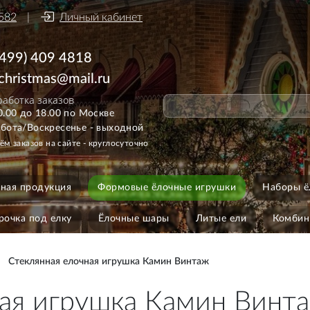
582
Личный кабинет
(499) 409 4818
ichristmas@mail.ru
аботка заказов
0.00 до 18.00 по Москве
бота/Воскресенье - выходной
ём заказов на сайте - круглосуточно
ная продукция
Формовые ёлочные игрушки
Наборы ё
рочка под елку
Ёлочные шары
Литые ели
Комбин
Стеклянная елочная игрушка Камин Винтаж
ная игрушка Камин Винт