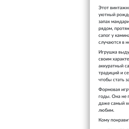
Этот винтажн
уютный рождес
запах мандари
рядом, протян
сапог у камин
случаются в 
Игрушка выдут
своим характ
аккуратный са
традиций и се
чтобы стать з
Формовая игру
годы. Она не 
даже самый хо
любим.
Кому понрави