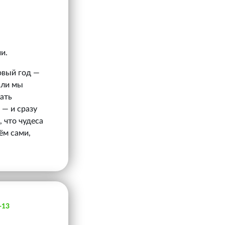
и.
овый год —
сли мы
ать
 — и сразу
 что чудеса
ём сами,
-13