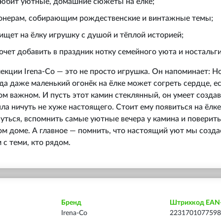
 любит уютные, домашние сюжеты на ёлке;
онерам, собирающим рождественские и винтажные темы;
 ищет на ёлку игрушку с душой и тёплой историей;
хочет добавить в праздник нотку семейного уюта и ностальги
екции Irena‑Co — это не просто игрушка. Он напоминает: Н
гда даже маленький огонёк на ёлке может согреть сердце, е
м важном. И пусть этот камин стеклянный, он умеет создав
а ничуть не хуже настоящего. Стоит ему появиться на ёлке
уться, вспомнить самые уютные вечера у камина и поверить,
м доме. А главное — помнить, что настоящий уют мы созда
 с теми, кто рядом.
Бренд
Штрихкод EAN
Irena-Co
2231701077598