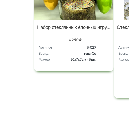
Набор стеклянных ёлочных игрушек Irena-Co Пасхальные яйца
4 250 ₽
Артикул
5-027
Артик
Бренд
Irena-Co
Бренд
Размер
10х7х7см - 5шт.
Разме