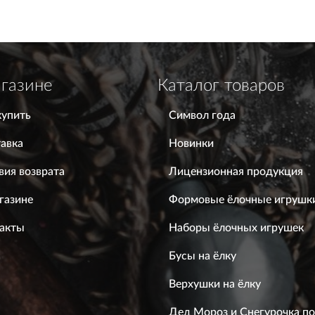
газине
Каталог товаров
купить
Символ года
авка
Новинки
вия возврата
Лицензионная продукция
газине
Формовые ёлочные игрушк
акты
Наборы ёлочных игрушек
Бусы на ёлку
Верхушки на ёлку
Дед Мороз и Снегурочка п