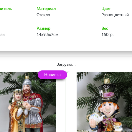
витель
Материал
Цвет
Стекло
Разноцветный
Размер
Вес
азы
14х9,5х7см
150гр.
Загрузка...
Новинка