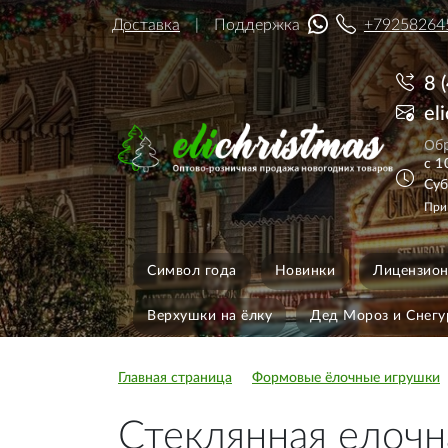
Доставка
Поддержка
+79258264
8 
el
Обр
с 1
Суб
При
Символ года
Новинки
Лицензион
Верхушки на ёлку
Дед Мороз и Снегу
Главная страница
Формовые ёлочные игрушки
Стеклянная елоч