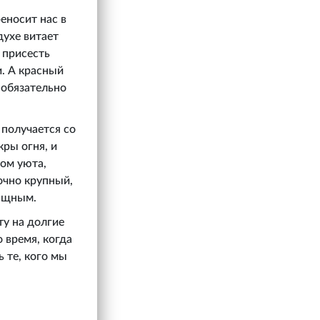
еносит нас в
духе витает
 присесть
и. А красный
 обязательно
 получается со
ры огня, и
ом уюта,
очно крупный,
зящным.
ту на долгие
 время, когда
 те, кого мы