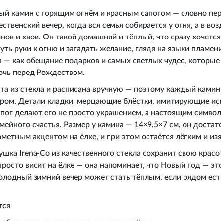
ый камин с горящим огнём и красным сапогом — словно пер
твенский вечер, когда вся семья собирается у огня, а в воз
нов и хвои. Он такой домашний и тёплый, что сразу хочется
уть руки к огню и загадать желание, глядя на языки пламен
а — как обещание подарков и самых светлых чудес, которые
ночь перед Рождеством.
а из стекла и расписана вручную — поэтому каждый камин
ером. Детали кладки, мерцающие блёстки, имитирующие иск
пог делают его не просто украшением, а настоящим символ
мейного счастья. Размер у камина — 14×9,5×7 см, он достат
аметным акцентом на ёлке, и при этом остаётся лёгким и и
шка Irena‑Co из качественного стекла сохранит свою красо
просто висит на ёлке — она напоминает, что Новый год — это
лодный зимний вечер может стать тёплым, если рядом есть
тся