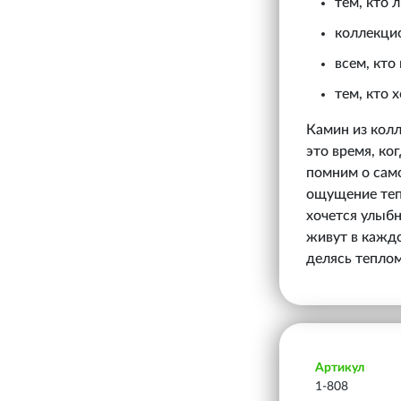
тем, кто
коллекци
всем, кто
тем, кто 
Камин из колл
это время, ко
помним о само
ощущение тепл
хочется улыбн
живут в каждо
делясь теплом
Артикул
1-808