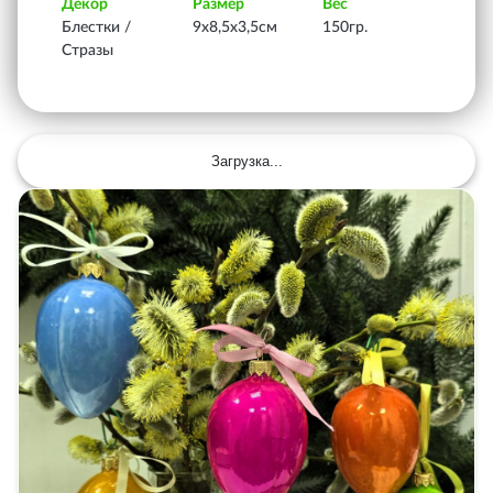
Декор
Размер
Вес
Блестки /
9х8,5х3,5см
150гр.
Стразы
Загрузка...