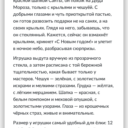
красной шапкой Санты, он похож на Деда
Мороза, только с крыльями и чешуёй. С
добрыми глазами и чуть приоткрытой пастью,
он готов развозить подарки не на санях, а на
своих крыльях. Глядя на него, забываешь, что
он стеклянный. Кажется, сейчас он взмахнёт
крыльями, крикнет «С Новым годом!» и улетит
в ночное небо, разбрасывая сюрпризы.
Игрушка выдута вручную из прозрачного
стекла, а затем расписана с той бережной
тщательностью, какая бывает только у
мастеров. Чешуя — зелёная, с золотистыми
искрами и мелкими стразами. Грудка — жёлтая,
с лёгким мерцанием. Шапка — красная, с
белым помпоном и меховой опушкой, с
золотистыми узорами. Глаза — из крошечных
чёрных страз, живые и внимательные.
Размер у игрушки самый удобный для ёлки: 12