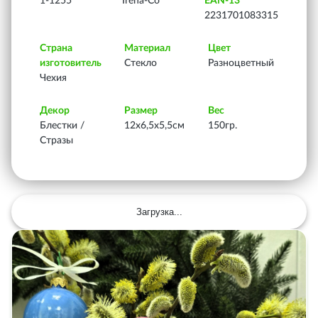
1-1255
Irena-Co
EAN-13
2231701083315
Страна
Материал
Цвет
изготовитель
Стекло
Разноцветный
Чехия
Декор
Размер
Вес
Блестки /
12х6,5х5,5см
150гр.
Стразы
Загрузка...