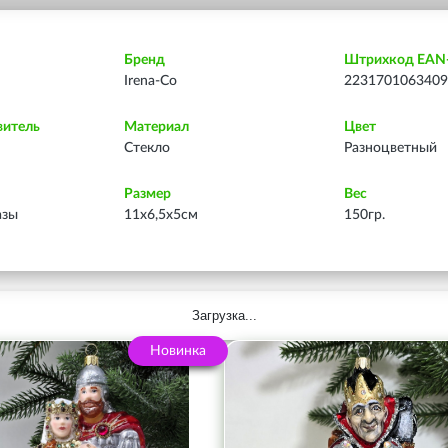
Бренд
Штрихкод EAN
Irena-Co
2231701063409
витель
Материал
Цвет
Стекло
Разноцветный
Размер
Вес
азы
11х6,5х5см
150гр.
Загрузка...
Новинка