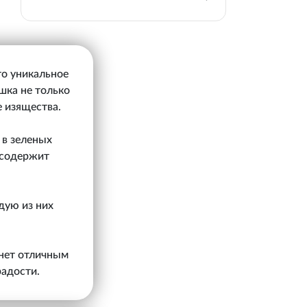
то уникальное
шка не только
е изящества.
 в зеленых
 содержит
дую из них
анет отличным
радости.