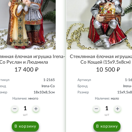
янная ёлочная игрушка Irena-
Стеклянная ёлочная игрушка
Co Руслан и Людмила
Co Кощей (15х9,5х8см)
17 400 ₽
10 500 ₽
тикул
1-2165
Артикул
1-1
енд
Irena-Co
Бренд
Irena
змер
18х10х8,5см
Размер
15х9,5х
Наличие:
много
Наличие:
мало
шт
шт
В корзину
В корзину