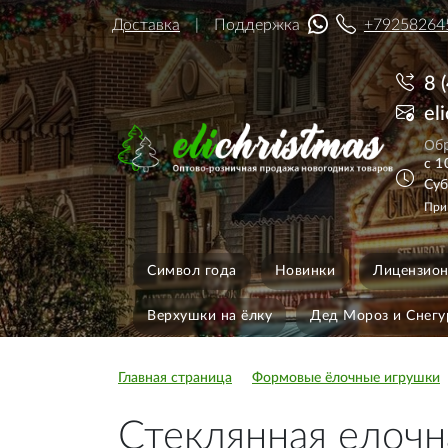
Доставка
Поддержка
+79258264
8 
el
Обр
с 1
Суб
При
Символ года
Новинки
Лицензион
Верхушки на ёлку
Дед Мороз и Снегу
Главная страница
Формовые ёлочные игрушки
Стеклянная елочн