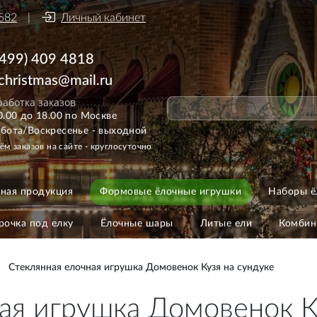
582
Личный кабинет
(499) 409 4818
ichristmas@mail.ru
аботка заказов
0.00 до 18.00 по Москве
бота/Воскресенье - выходной
ём заказов на сайте - круглосуточно
ная продукция
Формовые ёлочные игрушки
Наборы ё
рочка под елку
Ёлочные шары
Литые ели
Комбин
Стеклянная елочная игрушка Домовенок Кузя на сундуке
ая игрушка Домовенок К