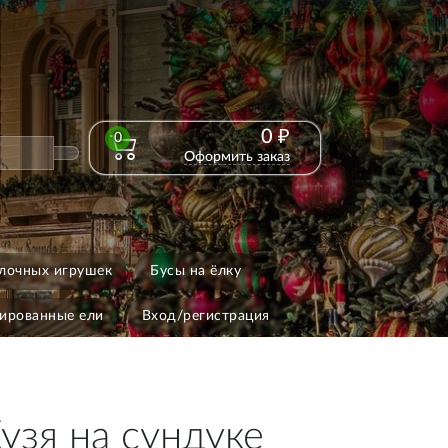
0 ₽
0
Оформить заказ
лочных игрушек
Бусы на ёлку
ированные ели
Вход/регистрация
узя на сундуке