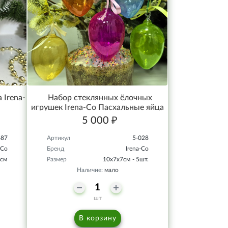
 Irena-
Набор стеклянных ёлочных
игрушек Irena-Co Пасхальные яйца
прозрачные
5 000 ₽
687
Артикул
5-028
-Co
Бренд
Irena-Co
8см
Размер
10х7х7см - 5шт.
Наличие:
мало
шт
В корзину