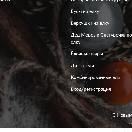
Бусы на ёлку
Верхушки на ёлку
Дед Мороз и Снегурочка п
елку
Ёлочные шары
Литые ели
Комбинированные ели
Вход/регистрация
С Новым 
Ра
аксимально эффективно использовать наш веб-сайт.
Узнать б