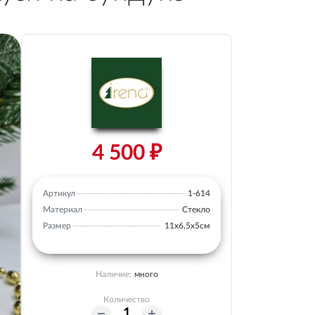
4 500 ₽
Артикул
1-614
Материал
Стекло
Размер
11х6,5х5см
Наличие:
много
Количество