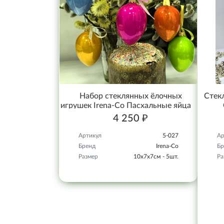
Набор стеклянных ёлочных
Стекл
игрушек Irena-Co Пасхальные яйца
4 250 ₽
Артикул
5-027
Ар
Бренд
Irena-Co
Бр
Размер
10х7х7см - 5шт.
Ра