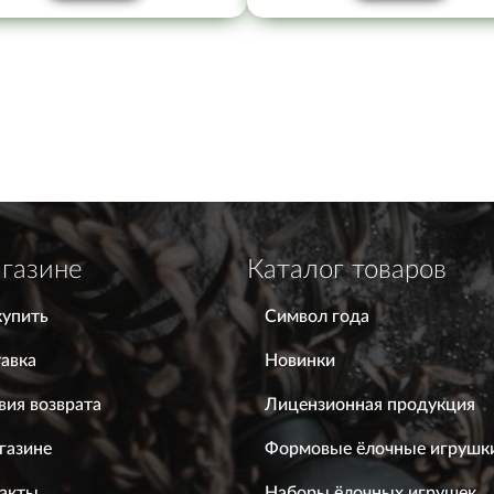
газине
Каталог товаров
купить
Символ года
авка
Новинки
вия возврата
Лицензионная продукция
газине
Формовые ёлочные игрушк
акты
Наборы ёлочных игрушек