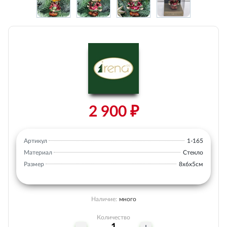
2 900 ₽
Артикул
1-165
Материал
Стекло
Размер
8х6х5см
Наличие:
много
Количество