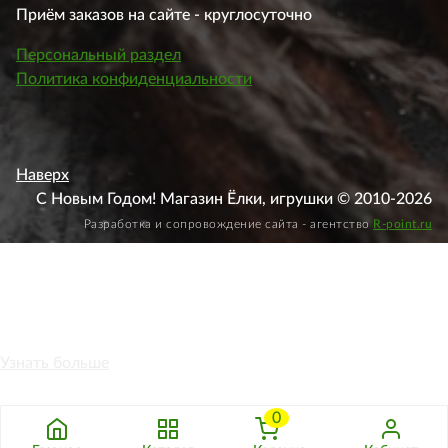
Приём заказов на сайте - круглосуточно
Персональный раздел
Политика конфиденциальности
Наверх
С Новым Годом! Магазин Ёлки, игрушки © 2010-2026
Разработка и сопровождение сайта - агентство
R-point.ru
Этот веб-сайт использует файлы cookie, чтобы вы могли
максимально эффективно использовать наш веб-сайт.
Узнать больше
Выберите настройки cookie
0
Минимальные
Аналитические/Функциональные