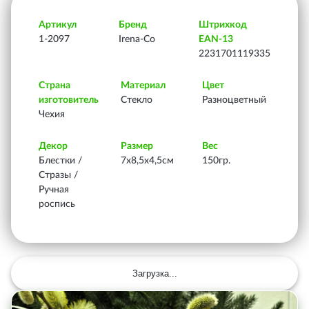
Артикул
Бренд
Штрихкод
1-2097
Irena-Co
EAN-13
2231701119335
Страна
Материал
Цвет
изготовитель
Стекло
Разноцветный
Чехия
Декор
Размер
Вес
Блестки /
7х8,5х4,5см
150гр.
Стразы /
Ручная
роспись
Загрузка...