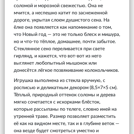
соломой и морозной свежестью. Она не
мчится, а неспешно катит по заснеженной
дороге, укрытая слоем душистого сена. На
ёлке она появляется как напоминание о том,
что Новый год — это не только блеск и мишура,
но и что-то тёплое, домашнее, почти забытое.
Стеклянное сено переливается при свете
гирлянд, и кажется, что вот-вот из него
выглянет любопытный мышонок или
донесётся лёгкое позвякивание колокольчиков.
Игрушка выполнена из стекла вручную, с
росписью и деликатным декором (8,5×7×5 см).
Тёплый, природный оттенок соломы и дерева
мягко сочетается с искорками блёсток,
которые рассыпаны по телеге, словно иней на
утренней траве. Размер позволяет разместить
её как на видном месте, так и в глубине веток —
она везде будет смотреться уместно и