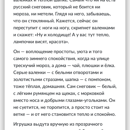
валенках и тёплой шапке. Самый что ни на есть
русский снеговик, который не боится ни
мороза, ни метели. Глядя на него, забываешь,
что он стеклянный. Кажется, сейчас он
переступит с ноги на ногу, скрипнет валенками
и скажет: «Ну и холодище! А у вас тут тепло,
лампочки висят, красота».
Он — воплощение простоты, уюта и того
самого зимнего спокойствия, когда на улице
трескучий мороз, а дома — чай, плюшки и ёлка.
Серые валенки — с белыми отворотами и
золотистыми стразами, шапка — с помпоном,
тоже тёплая, домашняя. Сам снеговик — белый,
с лёгким румянцем на щеках, с морковкой
вместо носа и добрыми глазами-угольками. Он
не суетится, не торопится, а просто стоит на
ветке — и от него становится тепло и спокойно.
Игрушка выдута вручную из прозрачного