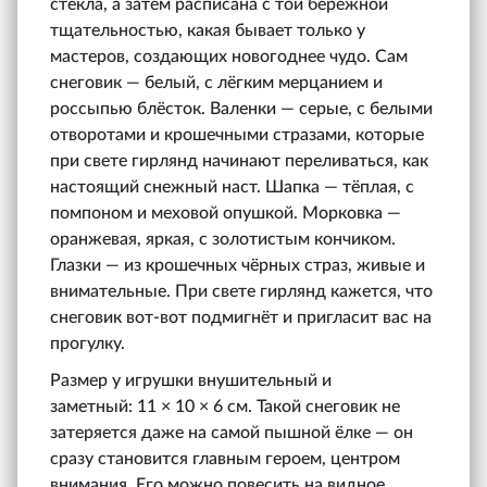
стекла, а затем расписана с той бережной
тщательностью, какая бывает только у
мастеров, создающих новогоднее чудо. Сам
снеговик — белый, с лёгким мерцанием и
россыпью блёсток. Валенки — серые, с белыми
отворотами и крошечными стразами, которые
при свете гирлянд начинают переливаться, как
настоящий снежный наст. Шапка — тёплая, с
помпоном и меховой опушкой. Морковка —
оранжевая, яркая, с золотистым кончиком.
Глазки — из крошечных чёрных страз, живые и
внимательные. При свете гирлянд кажется, что
снеговик вот-вот подмигнёт и пригласит вас на
прогулку.
Размер у игрушки внушительный и
заметный: 11 × 10 × 6 см. Такой снеговик не
затеряется даже на самой пышной ёлке — он
сразу становится главным героем, центром
внимания. Его можно повесить на видное