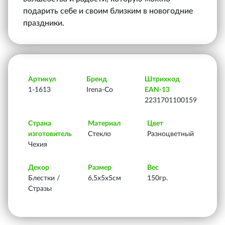
подарить себе и своим близким в новогодние
праздники.
Артикул
Бренд
Штрихкод
1-1613
Irena-Co
EAN-13
2231701100159
Страна
Материал
Цвет
изготовитель
Стекло
Разноцветный
Чехия
Декор
Размер
Вес
Блестки /
6,5х5х5см
150гр.
Стразы