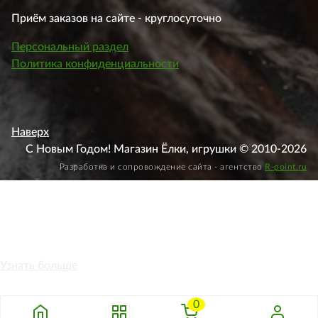
Приём заказов на сайте - круглосуточно
Персональный раздел
Политика конфиденциальности
Наверх
С Новым Годом! Магазин Ёлки, игрушки © 2010-2026
Разработка и сопровождение сайта - агентство
R-point.ru
Этот веб-сайт использует файлы cookie, чтобы вы могли
максимально эффективно использовать наш веб-сайт.
Узнать больше
Выберите настройки cookie
0
Минимальные
Аналитические/Функциональные