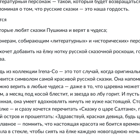
ературный персонаж — такой, который будет возвращаться 
апоминая о том, что русские сказки — это наша гордость.
тся
торые любят сказки Пушкина и верят в чудеса;
онерам, собирающим «литературных» и «исторических» пер
 хочет добавить на ёлку нотку русской сказочной роскоши, г
ва.
ь из коллекции Irena-Co — это тот случай, когда оригиналь
вится символом самой красивой русской сказки. Она напоми
но верить в любые чудеса — даже в то, что царевна может
, а месяц под косой блестит, и звезда во лбу горит. И пуст
нная, она умеет вдохновлять ничуть не хуже настоящей. Ст
ёлке — и сразу хочется перечитать «Сказку о царе Салтане»,
й остров и прошептать: «Здравствуй, красная девица, будь 
главное — помнить, что настоящая красота не боится времен
ыла в стекле, чтобы сиять на ёлке каждую новогоднюю ночь