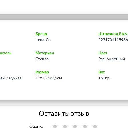
Бренд
Штрихкод EAN
Irena-Co
2231701115986
витель
Материал
Цвет
Стекло
Разноцветный
Размер
Вес
азы / Ручная
17х13,5х7,5см
150гр.
Оставить отзыв
Оценка: