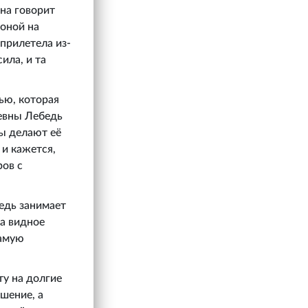
на говорит
роной на
 прилетела из-
ила, и та
ью, которая
ревны Лебедь
зы делают её
 и кажется,
ров с
едь занимает
на видное
самую
ту на долгие
ашение, а