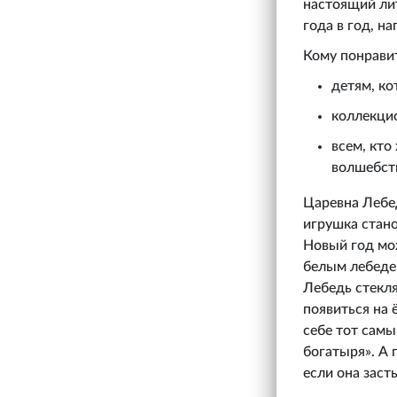
настоящий лит
года в год, н
Кому понрави
детям, ко
коллекци
всем, кто
волшебст
Царевна Лебед
игрушка стано
Новый год мож
белым лебедем
Лебедь стекля
появиться на 
себе тот самы
богатыря». А 
если она заст