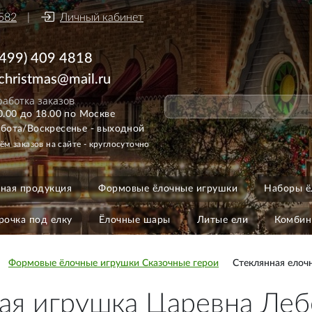
582
Личный кабинет
(499) 409 4818
ichristmas@mail.ru
аботка заказов
0.00 до 18.00 по Москве
бота/Воскресенье - выходной
ём заказов на сайте - круглосуточно
ная продукция
Формовые ёлочные игрушки
Наборы ё
рочка под елку
Ёлочные шары
Литые ели
Комбин
Формовые ёлочные игрушки Сказочные герои
Стеклянная елоч
ая игрушка Царевна Леб