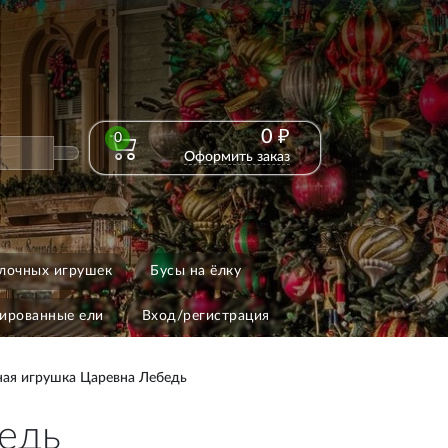
0 ₽
0
Оформить заказ
лочных игрушек
Бусы на ёлку
ированные ели
Вход/регистрация
ная игрушка Царевна Лебедь
едь