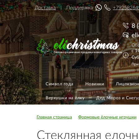
Доставка
Поддержка
+79258264
8 
el
Обр
с 1
Суб
При
Символ года
Новинки
Лицензион
Верхушки на ёлку
Дед Мороз и Снегу
Главная страница
Формовые ёлочные игрушки
Стеклянная елочн