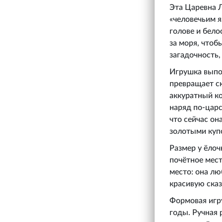
Эта Царевна Л
«человечьим я
голове и бело
за моря, чтоб
загадочность,
Игрушка выпо
превращает с
аккуратный ко
наряд по-царс
что сейчас он
золотыми куп
Размер у ёлоч
почётное мест
место: она лю
красивую сказ
Формовая игру
годы. Ручная 