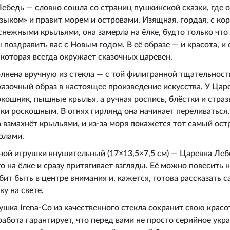
ебедь — словно сошла со страниц пушкинской сказки, где о
зыком» и правит морем и островами. Изящная, гордая, с ко
снежными крыльями, она замерла на ёлке, будто только что
ы поздравить вас с Новым годом. В её образе — и красота, и с
 которая всегда окружает сказочных царевен.
лнена вручную из стекла — с той филигранной тщательност
казочный образ в настоящее произведение искусства. У Ца
кошник, пышные крылья, а ручная роспись, блёстки и стра
ки роскошным. В огнях гирлянд она начинает переливаться,
а взмахнёт крыльями, и из-за моря покажется тот самый ост
олами.
ной игрушки внушительный (17×13,5×7,5 см) — Царевна Леб
о на ёлке и сразу притягивает взгляды. Её можно повесить 
бит быть в центре внимания и, кажется, готова рассказать 
ку на свете.
шка Irena-Co из качественного стекла сохранит свою красо
работа гарантирует, что перед вами не просто серийное укр