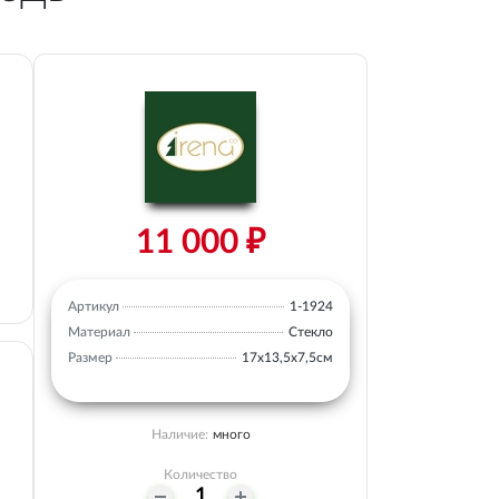
11 000 ₽
Артикул
1-1924
Материал
Стекло
Размер
17х13,5х7,5см
Наличие:
много
Количество