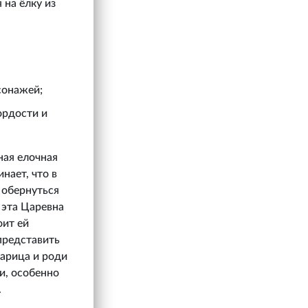
на ёлку из
сонажей;
ордости и
ная елочная
нает, что в
 обернуться
ь эта Царевна
оит ей
 представить
царица и роди
и, особенно
.