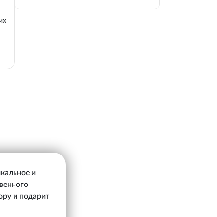
их
икальное и
твенного
ору и подарит