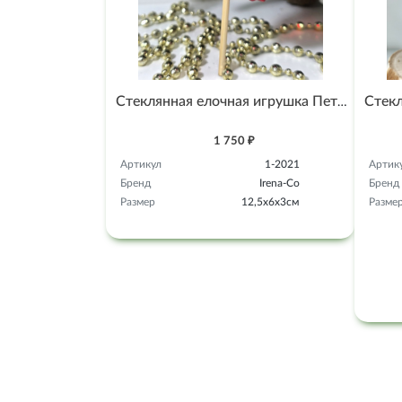
Стеклянная елочная игрушка Петушок на палочке
1 750 ₽
Артикул
1-2021
Артик
Бренд
Irena-Co
Бренд
Размер
12,5х6х3см
Разме