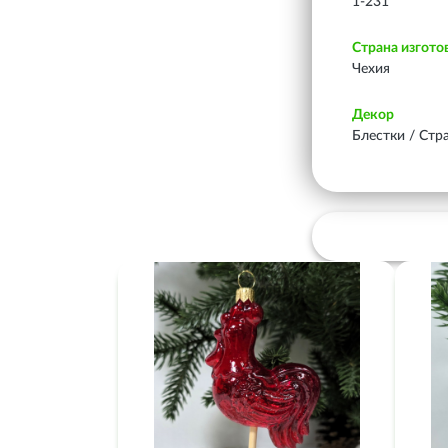
1-231
Страна изгото
Чехия
Декор
Блестки / Стр