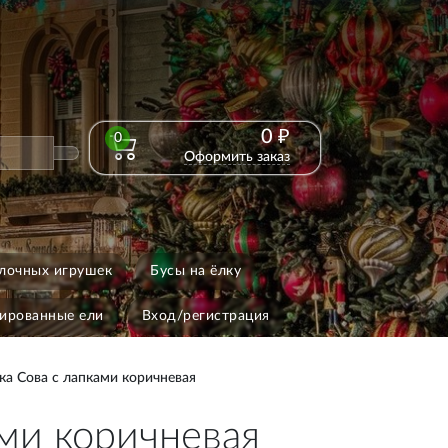
0 ₽
0
Оформить заказ
лочных игрушек
Бусы на ёлку
ированные ели
Вход/регистрация
ка Сова с лапками коричневая
ами коричневая