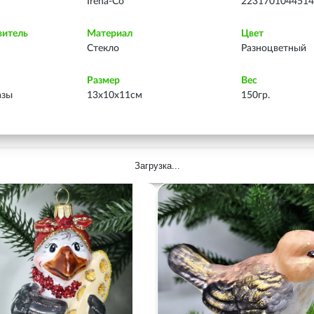
Irena-Co
2231701044514
витель
Материал
Цвет
Стекло
Разноцветный
Размер
Вес
азы
13х10х11см
150гр.
Загрузка...