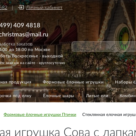
582
Личный кабинет
(499) 409 4818
ichristmas@mail.ru
аботка заказов
0.00 до 18.00 по Москве
бота/Воскресенье - выходной
ём заказов на сайте - круглосуточно
ная продукция
Формовые ёлочные игрушки
Наборы ё
рочка под елку
Ёлочные шары
Литые ели
Комбин
Формовые ёлочные игрушки Птички
Стеклянная елочная игруш
ая игрушка Сова с лапк