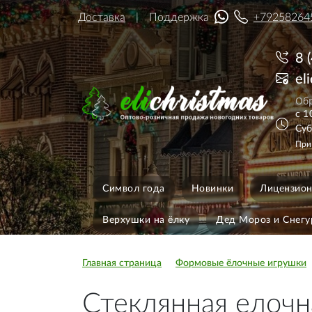
Доставка
Поддержка
+79258264
8 
el
Обр
с 1
Суб
При
Символ года
Новинки
Лицензион
Верхушки на ёлку
Дед Мороз и Снегу
Главная страница
Формовые ёлочные игрушки
Стеклянная елочн