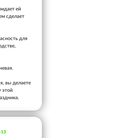
ридает ей
ем сделает
пасность для
одстве,
невая.
я, вы делаете
у этой
аздника.
-13