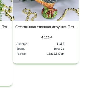
Стеклянная елочная игрушка Птичка на прищепке винтаж
Стеклянная елочная игрушка Петух
4 125 ₽
Артикул
1-159
Бренд
Irena-Co
Размер
15х12,5х7см