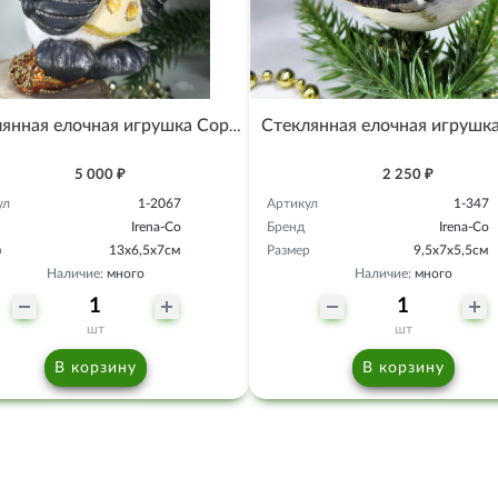
Стеклянная елочная игрушка Сорока с сыром
5 000 ₽
2 250 ₽
ул
1-2067
Артикул
1-347
Irena-Co
Бренд
Irena-Co
р
13х6,5х7см
Размер
9,5х7х5,5см
Наличие:
много
Наличие:
много
шт
шт
В корзину
В корзину